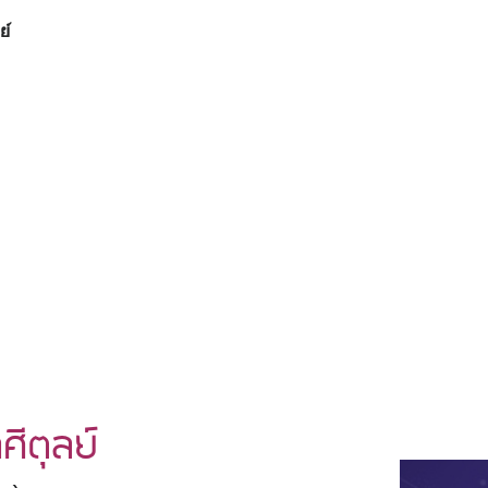
ย์
ศีตุลย์