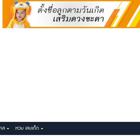
งคล
หวย เลขเด็ด