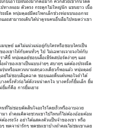
ก็บเอาไปฝันถึงมากต่อมาก คิ้วก็สวยเข้ากันได้ดี
ไปทางผอม ตัวตรง กระดูกไม่ใหญ่นัก แขนยาว เนื้อ
บประณีต หนุ่มตุลย์มีตะโพกเล็กช่วงท่อนบนออกจะ
าและสามารถเดินได้น่าดูจนคนอื่นลืมไปหมดว่าเขา
นมนุษย์ แต่ไม่แน่วแน่อยู่กับใครหรือชอบใครเป็น
ของเขาให้กับคนทั่วๆ ไป ไม่เฉพาะเจาะจงให้กับ
ีนี้ หนุ่มตุลย์ชอบเสื้อเชิร์ตสปอร์ตง่ายๆ และ
เสื้อผ้าของเขาเป็นแบบง่ายๆ สบายๆ แต่ต้องประณีต
นรุ่นหรือแหวนนามสกุลวงเดียวก็พอแล้ว หนุ่มตุลย์
ตุลย์ไม่ชอบสีฉูดฉาด ชอบและตื่นเต้นพอใจถ้าได้
รั้งหัวร่อได้ดังจนน่าตกใจ บางครั้งก็ยิ้มเล็ก ยิ้ม
่ยิ้มก็คือ การยิ้มเยาะ
็นคนที่ไม่ชอบตัดสินใจอะไรโดยเร็วหรือฉาบฉวย
ว่ามา ถ้าคุณคิดจะชวนเขาไปไหนก็ไม่ต้องอ้อมค้อม
้องระวัง อย่าได้แสดงตัวเเป็นจ้าของเขา หรือ
อๆ พูดจาน่ารักๆ พูดชมเขาบ้างถ้าคุณไม่ชมเขาเลย