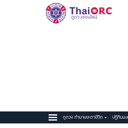
ดูดวง ทำนายชะตาชีวิต
ปฎิทินม