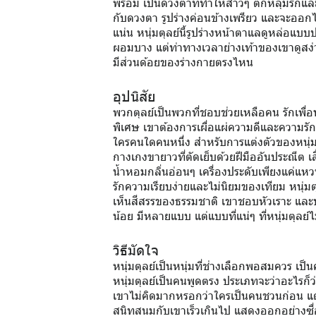
พร้อม เป็นดวงตาที่ทำให้สาวๆ ตกหลุมรักและเ
กับดวงตา รูปร่างค่อนข้างเพรียว และจะออก
แน่น หนุ่มตุลย์นี้รูปร่างหน้าตาแลดูหล่อแบ
ผอมบาง แต่ท่าทางเวลาย่างเท้าของเขาดูสง่
มีส่วนด้อยของร่างกายตรงไหน
อุปนิสัย
พวกตุลย์เป็นพวกที่ชอบช่วยเหลือคน รักเพื่อ
พิเศษ เขาต้องการเผื่อแผ่ความดีและความรัก
ใครคนใดคนหนึ่ง สำหรับการแต่งตัวของหนุ่มราศ
กางเกงขายาวที่ตัดเย็บด้วยฝีมืออันประณีต 
น้ำหอมกลิ่นอ่อนๆ เครื่องประดับเพียงแค่แหว
รักความเรียบง่ายและไม่นิยมของเทียม หนุ่ม
เห็นสีสรรของธรรมชาติ เขาชอบหัวเราะ และบางค
น้อย มีหลายแบบ แต่แบบที่แน่ๆ ที่หนุ่มตุลย์ไม
วิธีมัดใจ
หนุ่มตุลย์เป็นหนุ่มที่ช่างเลือกพอสมควร เป
หนุ่มตุลย์เป็นคนพูดตรง ประเภทจะว่าอะไรก็
เขาไม่คิดมากหรอกว่าใครเป็นคนชวนก่อน แต่ต
สนิทสนมกับเขาเร็วเกินไป แสดงออกอย่างซื่