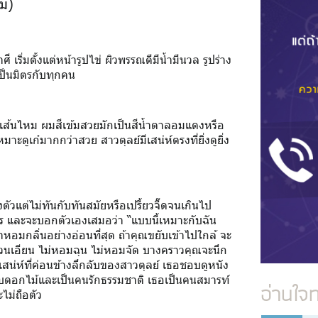
คม)
ี เริ่มตั้งแต่หน้ารูปไข่ ผิวพรรณดีมีน้ำมีนวล รูปร่าง
เป็นมิตรกับทุกคน
อนเส้นไหม ผมสีเข้มสวยมักเป็นสีน้ำตาลอมแดงหรือ
ะดูเก๋มากกว่าสวย สาวตุลย์มีเสน่ห์ตรงที่ยิ่งดูยิ่ง
ัวแต่ไม่ทันกับทันสมัยหรือเปรี้ยวจี๊ดจนเกินไป
ไร และจะบอกตัวเองเสมอว่า “แบบนี้เหมาะกับฉัน
น้ำหอมกลิ่นอย่างอ่อนที่สุด ถ้าคุณขยับเข้าไปใกล้ จะ
นเอียน ไม่หอมฉุน ไม่หอมจัด บางคราวคุณจะนึก
เสน่ห์ที่ค่อนข้างลึกลับของสาวตุลย์ เธอชอบดูหนัง
บดอกไม้และเป็นคนรักธรรมชาติ เธอเป็นคนสมารท์
อ่านใจ
ะไม่ถือตัว