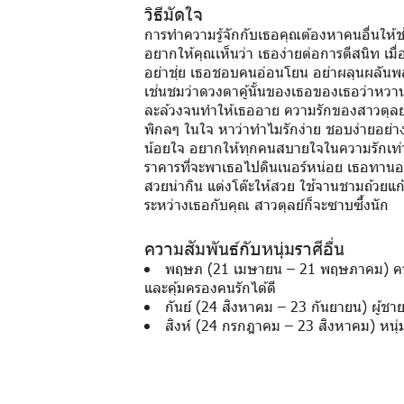
วิธีมัดใจ
การทำความรู้จักกับเธอคุณต้องหาคนอื่นให้ช
อยากให้คุณเห็นว่า เธอง่ายต่อการตีสนิท เมื่
อย่าชุ่ย เธอชอบคนอ่อนโยน อย่าผลุนผลันพล
เช่นชมว่าดวงตาคู้นั้นของเธอของเธอว่าหวานซ
ละล้วงจนทำให้เธออาย ความรักของสาวตุลย์มี
พิกลๆ ในใจ หาว่าทำไมรักง่าย ชอบง่ายอย่างง
น้อยใจ อยากให้ทุกคนสบายใจในความรักเท่าเ
ราคารที่จะพาเธอไปดินเนอร์หน่อย เธอทานอาหา
สวยน่ากิน แต่งโต๊ะให้สวย ใช้จานชามถ้วยแก
ระหว่างเธอกับคุณ สาวตุลย์ก็จะซาบซึ้งนัก
ความสัมพันธ์กับหนุ่มราศีอื่น
พฤษภ (21 เมษายน – 21 พฤษภาคม) ความ
และคุ้มครองคนรักได้ดี
กันย์ (24 สิงหาคม – 23 กันยายน) ผู้ชายถ
สิงห์ (24 กรกฎาคม – 23 สิงหาคม) หนุ่มก