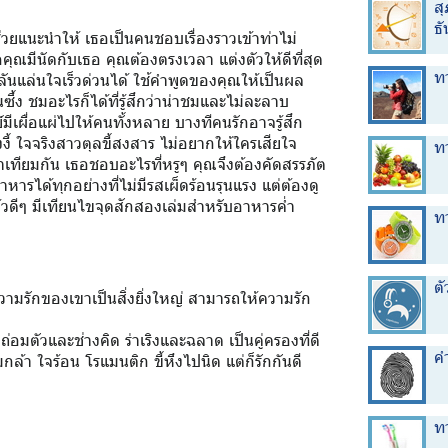
สุ
ธ
่วยแนะนำให้ เธอเป็นคนชอบเรื่องราวเข้าท่าไม่
อคุณมีนัดกับเธอ คุณต้องตรงเวลา แต่งตัวให้ดีที่สุด
ท
ันแล่นใจเร็วด่วนได้ ใช้คำพูดของคุณให้เป็นผล
ึ้ง ชมอะไรก็ได้ที่รู้สึกว่าน่าชมและไม่ละลาบ
เผื่อแผ่ไปให้คนทั้งหลาย บางทีคนรักอาจรู้สึก
ี้ ใจจริงสาวตุลขี้สงสาร ไม่อยากให้ใครเสียใจ
ท
ทียมกัน เธอชอบอะไรที่หรูๆ คุณจึงต้องคัดสรรภัต
รได้ทุกอย่างที่ไม่มีรสเผ็ดร้อนรุนแรง แต่ต้องดู
้วดีๆ มีเทียนไขจุดสักสองเล่มสำหรับอาหารค่ำ
ท
ต
รักของเขาเป็นสิ่งยิ่งใหญ่ สามารถให้ความรัก
่อมตัวและช่างคิด ร่าเริงและฉลาด เป็นคู่ครองที่ดี
ค
ล้า ใจร้อน โรแมนติก ขี้หึงไปนิด แต่ก็รักกันดี
ท