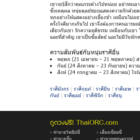
เขาจะรุ้สึกว่าคุณกระด้างไปหน่อย อย่าทะเลา
ซึ่งเหตุผล หนุ่มตุลย์ชอบแสดงความรักด้วย
ทุกอย่างให้แสดงอย่างเชื่องช้า เหมือนไม่อยา
ครั้งใจดีมากเกินไป เขาจึงต้องการคนอารมณ์คง
เดียวกับเขา รักความยุติธรรม เหมือนกับเขา 
และที่สำคัญ เขาเป็นซื่อสัตย์ และไม่มีวันหัก
ความสัมพันธ์กับหนุ่มราศีอื่น
พฤษภ (21 เมษายน – 21 พฤษภาคม) สาวส
กันย์ (24 สิงหาคม – 23 กันยายน) ความละ
สิงห์ (24 กรกฎาคม – 23 สิงหาคม) ใจร้อ
ราศีมังกร
|
ราศีกุมภ์
|
ราศีมีน
|
ราศีเมษ
|
ร
กันย์
|
ราศีตุลย์
|
ราศีพิจิก
|
ราศีธนู
ThaiORC.com
ดูดวงฟรี!
ทำนายไพ่ยิปซี
เสี่ยงเซียมซี
ทำนายชื่อ
ทำนายพระเคราะห์