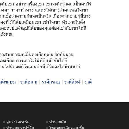
ะกับเขา อย่าหาเรื่องเขา เขาจะคิดว่าคุณเป็นคนไร้
ดวงตา วาจาท่าทาง แสดงให้เขารู้ว่าคุณพอใจเขา
กเชื่อว่าความฝันจะเป็นจริง เนื่องจากชายผู้นี้บาง
ที่ มีนิสัยเหมือนเขา เข้าใจเขา หัวเราะในสิ่ง
โดยสรุปแล้วอุปนิสัยของคุณต้องเข้ากับเขาได้ดี
หลังคุณ
วยอารมณ์มั่นคงเยือกเย็น รักกันนาน
เอียด การเอาใจใส่ที่ดี เข้ากันได้ดี
นไปนิดแต่ก็โรแมนติกดี ชีวิตจะได้มีรสชาติ
าศีพฤษภ
|
ราศีเมถุน
|
ราศีกรกฎ
|
ราศีสิงห์
|
ราศี
ดูดวงโอเรกุรัม
ทำนายฝัน
ทำนายกราฟชีวิต
โชคชะตาฉัตรสามชั้น