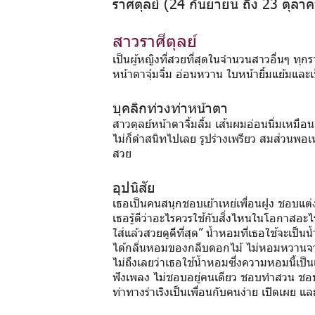
ราศีตุลย์ (24 กันยายน ถึง 23 ตุลา
สาวราศีตุลย์
เป็นผู้หญิงที่สวยที่สุดในจำนวนสาวอื่นๆ ทุกราศ
หน้าตาจุ๋มจิ๋ม อ่อนหวาน ใบหน้ายิ้มแย้มและ
บุคลิกท่วงท่าหน้าตา
สาวตุลย์หน้าตาจิ้มลิ้ม เส้นผมอ่อนนิ่มเหมื
ไม่ก็ดำสนิทไปเลย รูปร่างเพรียว สมส่วนพอเหมา
สวย
อุปนิสัย
เธอเป็นคนสนุกชอบเย้าเหย่เพื่อนฝูง ชอบแต่งต
เธอรู้ดีว่าอะไรควรใช้กับสิ่งไหนในโอกาสอะ
ใส่แล้วสวยดูดีที่สุด” น้ำหอมที่เธอใช้จะเป็น
ได้กลิ่นหอมของกลีบดอกไม้ ไม่หอมหวานจว
ไม่ถึงเลยว่าเธอใช้น้ำหอมซึ่งความหอมนี้เป็น
ฟังเพลง ไม่ชอบอยู่คนเดียว ชอบทำสวน ชอ
ท่าทางร่าเริงเป็นเพื่อนกับคนง่าย เปิดเผย แล