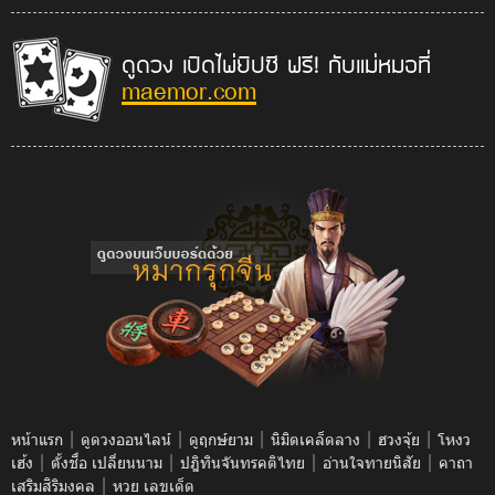
ดูดวง เปิดไพ่ยิปซี ฟรี! กับแม่หมอที่
maemor.com
|
|
|
|
|
หน้าแรก
ดูดวงออนไลน์
ดูฤกษ์ยาม
นิมิตเคล็ดลาง
ฮวงจุ้ย
โหงว
|
|
|
|
เฮ้ง
ตั้งชื่อ เปลี่ยนนาม
ปฎิทินจันทรคติไทย
อ่านใจทายนิสัย
คาถา
|
เสริมสิริมงคล
หวย เลขเด็ด