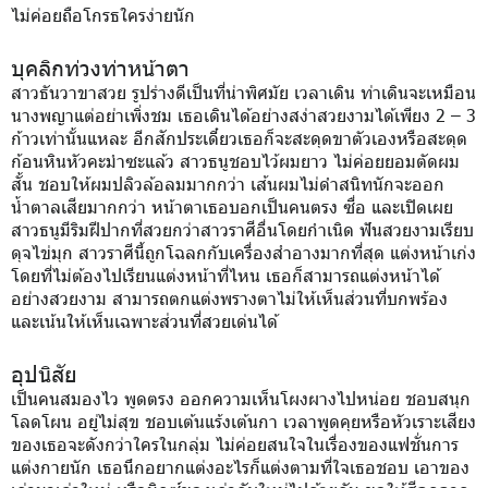
ไม่ค่อยถือโกรธใครง่ายนัก
บุคลิกท่วงท่าหน้าตา
สาวธันวาขาสวย รูปร่างดีเป็นที่น่าพิศมัย เวลาเดิน ท่าเดินจะเหมือน
นางพญาแต่อย่าเพิ่งชม เธอเดินได้อย่างสง่าสวยงามได้เพียง 2 – 3
ก้าวเท่านั้นแหละ อีกสักประเดี๋ยวเธอก็จะสะดุดขาตัวเองหรือสะดุด
ก้อนหินหัวคะมำซะแล้ว สาวธนูชอบไว้ผมยาว ไม่ค่อยยอมตัดผม
สั้น ชอบให้ผมปลิวล้อลมมากกว่า เส้นผมไม่ดำสนิทนักจะออก
น้ำตาลเสียมากกว่า หน้าตาเธอบอกเป็นคนตรง ซื่อ และเปิดเผย
สาวธนูมีริมฝีปากที่สวยกว่าสาวราศีอื่นโดยกำเนิด ฟันสวยงามเรียบ
ดุจไข่มุก สาวราศีนี้ถูกโฉลกกับเครื่องสำอางมากที่สุด แต่งหน้าเก่ง
โดยที่ไม่ต้องไปเรียนแต่งหน้าที่ไหน เธอก็สามารถแต่งหน้าได้
อย่างสวยงาม สามารถตกแต่งพรางตาไม่ให้เห็นส่วนที่บกพร้อง
และเน้นให้เห็นเฉพาะส่วนที่สวยเด่นได้
อุปนิสัย
เป็นคนสมองไว พูดตรง ออกความเห็นโผงผางไปหน่อย ชอบสนุก
โลดโผน อยู่ไม่สุข ชอบเต้นแร้งเต้นกา เวลาพูดคุยหรือหัวเราะเสียง
ของเธอจะดังกว่าใครในกลุ่ม ไม่ค่อยสนใจในเรื่องของแฟชั่นการ
แต่งกายนัก เธอนึกอยากแต่งอะไรก็แต่งตามที่ใจเธอชอบ เอาของ