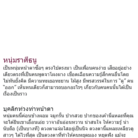
หนุ่มราศีธนู
เป็นหนุ่มหน้าตาซื่อๆ ตรงไปตรงมา เป็นเพื่อนคนง่าย เสียอยู่อย่าง
เดียวตรงที่เป็นคนพูดจาโผงผาง เชือดเฉือนความรู้สึกคนอื่นโดย
ไม่ทันยั้งคิด มีความทะเยอทะยาน ใฝ่สูง มีพรสวรรค์ในการ “ดู” คน
“ออก” เห็นหนเดียวก็สามารถบอกอะไรๆ เกี่ยวกับคนคนนั้นได้เป็น
เรื่องเป็นราว
บุคลิกท่วงท่าหน้าตา
หนุ่มคนนี้ค่อนข้างผอม จมูกรั้น ปากสวย ปากของเค้านี่แหละที่คุณ
จะได้ยินเขาเอื้อนเอ่ย วาจาอันอ่อนหวาน น่าสนใจ ให้ความรู้ น่า
นับถือ (เป็นบางที) ดวงตาแจ่มใสอยู่เป็นนิจ ดวงตานี้แหละเหลียวดู
สาวๆ ได้ไวที่สุด เป็นดวงตาที่ทำให้คนหยุดมอง หยุดฟัง แม้จะ