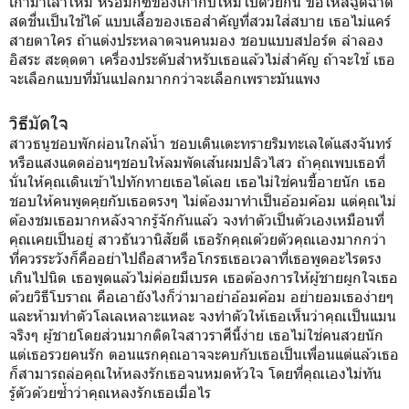
เก่ามาเล่าใหม่ หรือมิกซ์ของเก่ากับใหม่ไปด้วยกัน ขอให้สีฉูดฉาด
สดชื่นเป็นใช้ได้ แบบเสื้อของเธอสำคัญที่สวมใส่สบาย เธอไม่แคร์
สายตาใคร ถ้าแต่งประหลาดจนคนมอง ชอบแบบสปอร์ต ลำลอง
อิสระ สะดุดตา เครื่องประดับสำหรับเธอแล้วไม่สำคัญ ถ้าจะใช้ เธอ
จะเลือกแบบที่มันแปลกมากกว่าจะเลือกเพราะมันแพง
วิธีมัดใจ
สาวธนูชอบพักผ่อนใกล้น้ำ ชอบเดินเตะทรายริมทะเลใต้แสงจันทร์
หรือแสงแดดอ่อนๆชอบให้ลมพัดเส้นผมปลิวไสว ถ้าคุณพบเธอที่
นั่นให้คุณเดินเข้าไปทักทายเธอได้เลย เธอไม่ใช่คนขี้อายนัก เธอ
ชอบให้คนพูดคุยกับเธอตรงๆ ไม่ต้องมาทำเป็นอ้อมค้อม แต่คุณไม่
ต้องชมเธอมากหลังจากรู้จักกันแล้ว จงทำตัวเป็นตัวเองเหมือนที่
คุณเคยเป็นอยู่ สาวธันวานิสัยดี เธอรักคุณด้วยตัวคุณเองมากกว่า
ที่ควรระวังก็คืออย่าไปถือสาหรือโกรธเธอเวลาที่เธอพูดอะไรตรง
เกินไปนิด เธอพูดแล้วไม่ค่อยมีเบรค เธอต้องการให้ผู้ชายผูกใจเธอ
ด้วยวิธีโบราณ คือเอายังไงก็ว่ามาอย่าอ้อมค้อม อย่ายอมเธอง่ายๆ
และห้ามทำตัวโลเลเหลาะแหละ จงทำตัวให้เธอเห็นว่าคุณเป็นแมน
จริงๆ ผู้ชายโดยส่วนมากติดใจสาวราศีนี้ง่าย เธอไม่ใช่คนสวยนัก
แต่เธอรวยคนรัก ตอนแรกคุณอาจจะคบกับเธอเป็นเพื่อนแต่แล้วเธอ
ก็สามารถล่อคุณให้หลงรักเธอจนหมดหัวใจ โดยที่คุณเองไม่ทัน
รู้ตัวด้วยซ้ำว่าคุณหลงรักเธอเมื่อไร