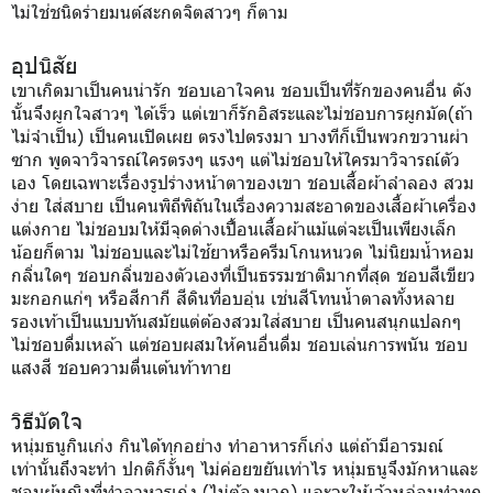
ไม่ใช่ชนิดร่ายมนต์สะกดจิตสาวๆ ก็ตาม
อุปนิสัย
เขาเกิดมาเป็นคนน่ารัก ชอบเอาใจคน ชอบเป็นที่รักของคนอื่น ดัง
นั้นจึงผูกใจสาวๆ ได้เร็ว แต่เขาก็รักอิสระและไม่ชอบการผูกมัด(ถ้า
ไม่จำเป็น) เป็นคนเปิดเผย ตรงไปตรงมา บางทีก็เป็นพวกขวานผ่า
ซาก พูดจาวิจารณ์ใครตรงๆ แรงๆ แต่ไม่ชอบให้ใครมาวิจารณ์ตัว
เอง โดยเฉพาะเรื่องรูปร่างหน้าตาของเขา ชอบเสื้อผ้าลำลอง สวม
ง่าย ใส่สบาย เป็นคนพิถีพิถันในเรื่องความสะอาดของเสื้อผ้าเครื่อง
แต่งกาย ไม่ชอบมให้มีจุดด่างเปื้อนเสื้อผ้าแม้แต่จะเป็นเพียงเล็ก
น้อยก็ตาม ไม่ชอบและไม่ใช้ยาหรือครีมโกนหนวด ไม่นิยมน้ำหอม
กลิ่นใดๆ ชอบกลิ่นของตัวเองที่เป็นธรรมชาติมากที่สุด ชอบสีเขียว
มะกอกแก่ๆ หรือสีกากี สีดินที่อบอุ่น เช่นสีโทนน้ำตาลทั้งหลาย
รองเท้าเป็นแบบทันสมัยแต่ต้องสวมใส่สบาย เป็นคนสนุกแปลกๆ
ไม่ชอบดื่มเหล้า แต่ชอบผสมให้คนอื่นดื่ม ชอบเล่นการพนัน ชอบ
แสงสี ชอบความตื่นเต้นท้าทาย
วิธีมัดใจ
หนุ่มธนูกินเก่ง กินได้ทุกอย่าง ทำอาหารก็เก่ง แต่ถ้ามีอารมณ์
เท่านั้นถึงจะทำ ปกติก็งั้นๆ ไม่ค่อยขยันเท่าไร หนุ่มธนูจึงมักหาและ
ชอบผู้หญิงที่ทำอาหารเก่ง (ไม่ต้องมาก) และจะให้เจ้าหล่อนทำทุก