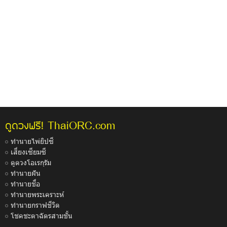
ThaiORC.com
ดูดวงฟรี!
ทำนายไพ่ยิปซี
เสี่ยงเซียมซี
ดูดวงโอเรกุรัม
ทำนายฝัน
ทำนายชื่อ
ทำนายพระเคราะห์
ทำนายกราฟชีวิต
โชคชะตาฉัตรสามชั้น