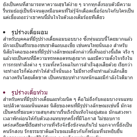
ยังเป็นคนที่สามารถหาความสุขได้ง่าย ๆ จากทุกสิ่งรอบตัวมีความ
รื่นรมย์อยู่เป็นนิจจนดูเหมือนคนที่ไม่รู้จักเดือดเนื้อร้อนใจกับใครเป็น
แต่เชื่อเถอะว่าเขาคนนี้มั่นใจในตัวเองเต็มร้อยทีเดียว
รูปร่างเตี้ยผอม
สำหรับบุคคลที่มีรูปร่างเตี้ยผอมบอบบาง ซึ่งหุ่นแบบนี้โดยมากแล้ว
มักจะเป็นสรีระของชนชาติแถบเอเชีย เช่นคนไทยนั่นเอง สำหรับ
นิสัยใจคอของคนที่มีรูปร่างลักษณะดังกล่าวนี้เห็นอย่างนี้เถิด จริง ๆ
แล้วจะเป็นคนที่มีความทรหดอดทนสูงมาก และมีความตั้งใจจริงใน
การกระทำสิ่งต่าง ๆ รวมทั้งหวังผลในการสำเร็จสูงเสียด้วย เรียกว่า
จะทำอะไรก็ต้องทำให้สำเร็จนั่นเอง ไม่มีทางที่จะทำแล้วเลิกเสีย
กลางครันโดยเด็ดขาด เป็นคนชอบทำงานหนักและมีกำลังใจดีมาก
รูปร่างเตี้ยท้วม
สำหรับคนที่มีรูปร่างเตี้ยและท้วมนิด ๆ คือไม่ถึงกับผอมบางจนแทบ
จะปลิวตามลมนั่นแหละ นิสัยของคนที่มีรูปร่างลักษณะเช่นนี้ มักจะ
เป็นคนที่ชอบความสนุกสนานรื่นเริงบันเทิงใจอยู่เสมอ มักแสวงหา
เวลาพักผ่อนให้กับตัวเองแทบทุกครั้งที่มีโอกาส ไม่ชอบการ
เคร่งเครียดซีเรียสทำงานที่จริงจังขึงขังจนเกินไป นอกจากนี้ยังเป็น
คนรักสงบ รักธรรมชาติแต่ในขณะเดียวกันก็พร้อมที่จะหยิบยื่น