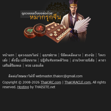
|
|
|
|
|
หน้าแรก
ดูดวงออนไลน์
ดูฤกษ์ยาม
นิมิตเคล็ดลาง
ฮวงจุ้ย
โหงว
|
|
|
|
เฮ้ง
ตั้งชื่อ เปลี่ยนนาม
ปฎิทินจันทรคติไทย
อ่านใจทายนิสัย
คาถา
|
เสริมสิริมงคล
หวย เลขเด็ด
ติดต่อโฆษณาได้ที่
webmaster.thaiorc@gmail.com
Copyright © 2008-2026
ThaiORC.com
|
ThaiORACLE.com
, All rights
reserved.
Hosting
by THAISITE.net