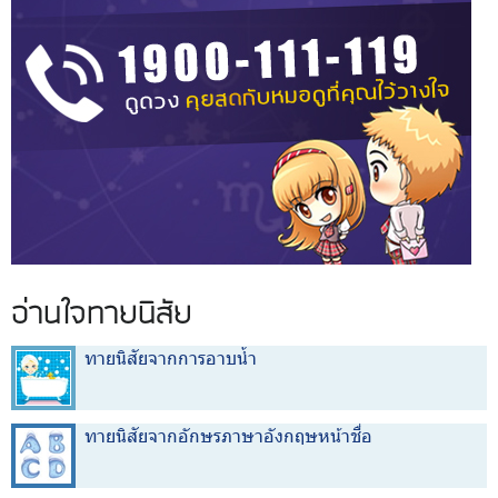
อ่านใจทายนิสัย
ทายนิสัยจากการอาบน้ำ
ทายนิสัยจากอักษรภาษาอังกฤษหน้าชื่อ