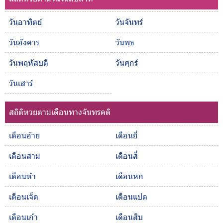
วันอาทิตย์
วันจันทร์
วันอังคาร
วันพุธ
วันพฤหัสบดี
วันศุกร์
วันเสาร์
สถิติหวยตามเดือนทางจันทรคติ
เดือนอ้าย
เดือนยี่
เดือนสาม
เดือนสี่
เดือนห้า
เดือนหก
เดือนเจ็ด
เดือนแปด
เดือนเก้า
เดือนสิบ