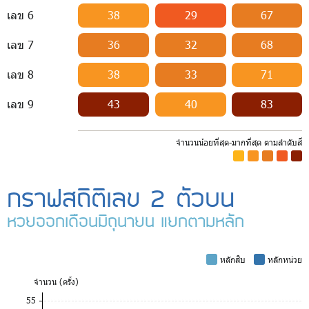
เลข 6
38
29
67
เลข 7
36
32
68
เลข 8
38
33
71
เลข 9
43
40
83
จำนวนน้อยที่สุด-มากที่สุด ตามลำดับสี
-
-
-
-
-
กราฟสถิติเลข 2 ตัวบน
หวยออกเดือนมิถุนายน แยกตามหลัก
-
หลักสิบ
-
หลักหน่วย
จำ
นวน (ครั้ง)
55