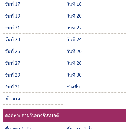
วันที่ 17
วันที่ 18
วันที่ 19
วันที่ 20
วันที่ 21
วันที่ 22
วันที่ 23
วันที่ 24
วันที่ 25
วันที่ 26
วันที่ 27
วันที่ 28
วันที่ 29
วันที่ 30
วันที่ 31
ข้างขึ้น
ข้างแรม
สถิติหวยตามวันทางจันทรคติ
ขึ้น-แรม 1 ค่ำ
ขึ้น-แรม 2 ค่ำ