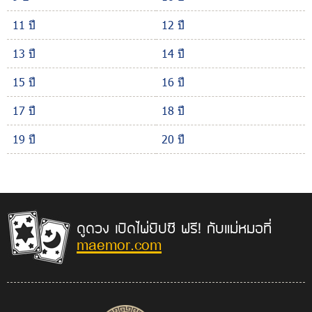
11 ปี
12 ปี
13 ปี
14 ปี
15 ปี
16 ปี
17 ปี
18 ปี
19 ปี
20 ปี
ดูดวง เปิดไพ่ยิปซี ฟรี! กับแม่หมอที่
maemor.com