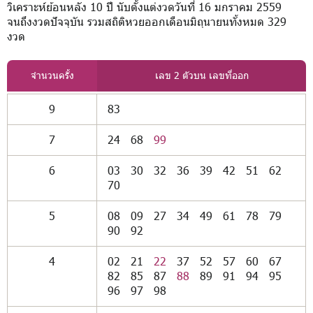
วิเคราะห์ย้อนหลัง 10 ปี นับตั้งแต่งวดวันที่ 16 มกราคม 2559
จนถึงงวดปัจจุบัน รวมสถิติหวยออกเดือนมิถุนายนทั้งหมด 329
งวด
จำนวนครั้ง
เลข 2 ตัวบน เลขที่ออก
9
83
7
24
68
99
6
03
30
32
36
39
42
51
62
70
5
08
09
27
34
49
61
78
79
90
92
4
02
21
22
37
52
57
60
67
82
85
87
88
89
91
94
95
96
97
98