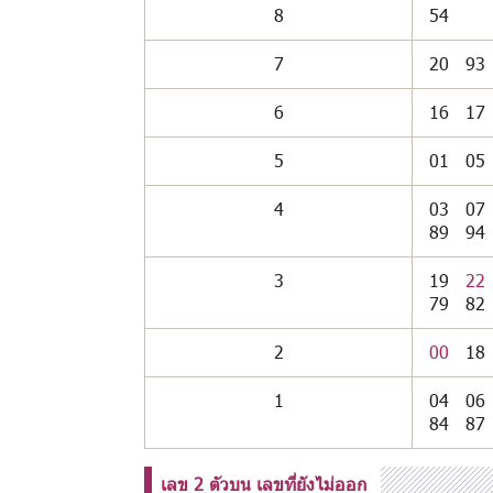
8
54
7
20
93
6
16
17
5
01
05
4
03
07
89
94
3
19
22
79
82
2
00
18
1
04
06
84
87
เลข 2 ตัวบน เลขที่ยังไม่ออก