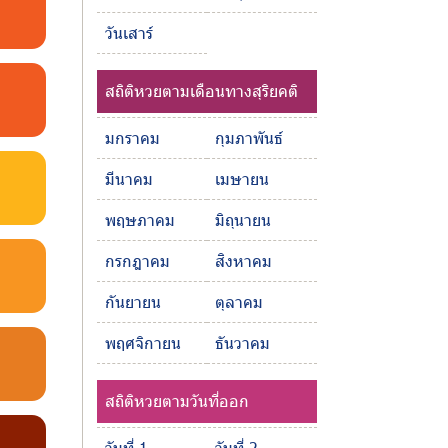
วันเสาร์
สถิติหวยตามเดือนทางสุริยคติ
มกราคม
กุมภาพันธ์
มีนาคม
เมษายน
พฤษภาคม
มิถุนายน
กรกฎาคม
สิงหาคม
กันยายน
ตุลาคม
พฤศจิกายน
ธันวาคม
สถิติหวยตามวันที่ออก
วันที่ 1
วันที่ 2