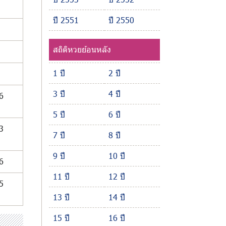
ปี 2551
ปี 2550
สถิติหวยย้อนหลัง
1 ปี
2 ปี
3 ปี
4 ปี
6
5 ปี
6 ปี
3
7 ปี
8 ปี
9 ปี
10 ปี
6
11 ปี
12 ปี
5
13 ปี
14 ปี
15 ปี
16 ปี