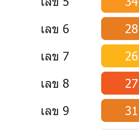
เลข 5
34
เลข 6
28
เลข 7
26
เลข 8
27
เลข 9
31