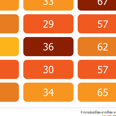
33
67
29
57
36
62
30
57
34
65
จำนวนน้อยที่สุด-มากที่สุด 