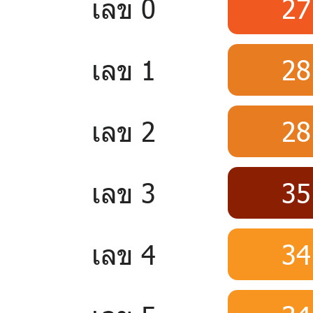
เลข 0
27
เลข 1
28
เลข 2
28
เลข 3
35
เลข 4
34