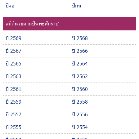
ปีจอ
ปีกุน
สถิติหวยตามปีพุทธศักราช
ปี 2569
ปี 2568
ปี 2567
ปี 2566
ปี 2565
ปี 2564
ปี 2563
ปี 2562
ปี 2561
ปี 2560
ปี 2559
ปี 2558
ปี 2557
ปี 2556
ปี 2555
ปี 2554