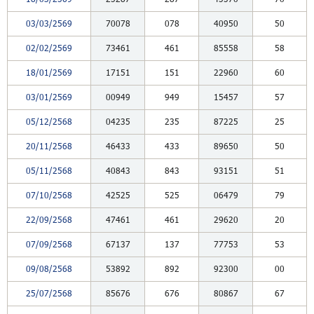
03/03/2569
70078
078
40950
50
02/02/2569
73461
461
85558
58
18/01/2569
17151
151
22960
60
03/01/2569
00949
949
15457
57
05/12/2568
04235
235
87225
25
20/11/2568
46433
433
89650
50
05/11/2568
40843
843
93151
51
07/10/2568
42525
525
06479
79
22/09/2568
47461
461
29620
20
07/09/2568
67137
137
77753
53
09/08/2568
53892
892
92300
00
25/07/2568
85676
676
80867
67