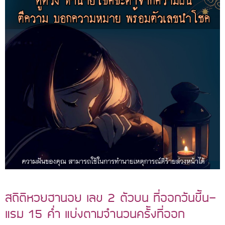
สถิติหวยฮานอย เลข 2 ตัวบน ที่ออกวันขึ้น-
แรม 15 ค่ำ แบ่งตามจำนวนครั้งที่ออก