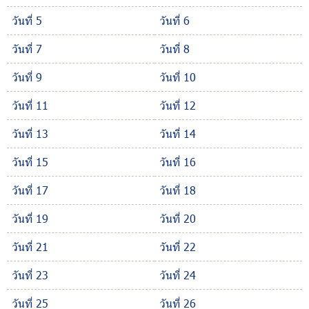
วันที่ 5
วันที่ 6
วันที่ 7
วันที่ 8
วันที่ 9
วันที่ 10
วันที่ 11
วันที่ 12
วันที่ 13
วันที่ 14
วันที่ 15
วันที่ 16
วันที่ 17
วันที่ 18
วันที่ 19
วันที่ 20
วันที่ 21
วันที่ 22
วันที่ 23
วันที่ 24
วันที่ 25
วันที่ 26