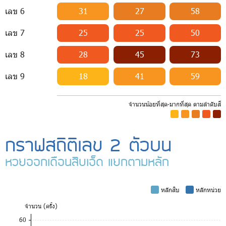
เลข 6
31
27
58
เลข 7
25
25
50
เลข 8
28
45
73
เลข 9
18
41
59
จำนวนน้อยที่สุด-มากที่สุด ตามลำดับสี
-
-
-
-
-
กราฟสถิติเลข 2 ตัวบน
หวยออกเดือนสิบเอ็ด แยกตามหลัก
-
หลักสิบ
-
หลักหน่วย
จำ
นวน (ครั้ง)
60