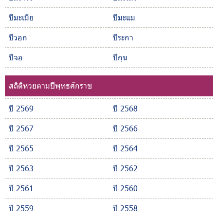
ปีมะเมีย
ปีมะแม
ปีวอก
ปีระกา
ปีจอ
ปีกุน
สถิติหวยตามปีพุทธศักราช
ปี 2569
ปี 2568
ปี 2567
ปี 2566
ปี 2565
ปี 2564
ปี 2563
ปี 2562
ปี 2561
ปี 2560
ปี 2559
ปี 2558