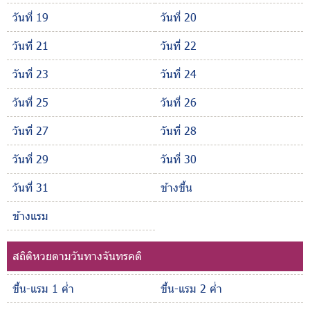
วันที่ 19
วันที่ 20
วันที่ 21
วันที่ 22
วันที่ 23
วันที่ 24
วันที่ 25
วันที่ 26
วันที่ 27
วันที่ 28
วันที่ 29
วันที่ 30
วันที่ 31
ข้างขึ้น
ข้างแรม
สถิติหวยตามวันทางจันทรคติ
ขึ้น-แรม 1 ค่ำ
ขึ้น-แรม 2 ค่ำ