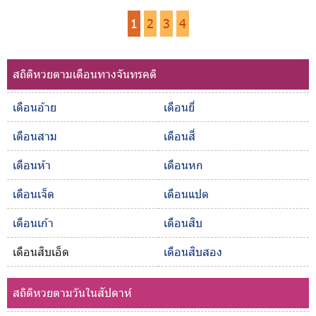
1
2
3
4
สถิติหวยตามเดือนทางจันทรคติ
เดือนอ้าย
เดือนยี่
เดือนสาม
เดือนสี่
เดือนห้า
เดือนหก
เดือนเจ็ด
เดือนแปด
เดือนเก้า
เดือนสิบ
เดือนสิบเอ็ด
เดือนสิบสอง
สถิติหวยตามวันในสัปดาห์