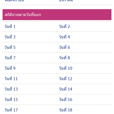
สถิติหวยตามวันที่ออก
วันที่ 1
วันที่ 2
วันที่ 3
วันที่ 4
วันที่ 5
วันที่ 6
วันที่ 7
วันที่ 8
วันที่ 9
วันที่ 10
วันที่ 11
วันที่ 12
วันที่ 13
วันที่ 14
วันที่ 15
วันที่ 16
วันที่ 17
วันที่ 18