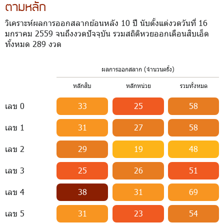
ตามหลัก
วิเคราะห์ผลการออกสลากย้อนหลัง 10 ปี นับตั้งแต่งวดวันที่ 16
มกราคม 2559 จนถึงงวดปัจจุบัน รวมสถิติหวยออกเดือนสิบเอ็ด
ทั้งหมด 289 งวด
ผลการออกสลาก (จำนวนครั้ง)
หลักสิบ
หลักหน่วย
รวมทั้งหมด
เลข 0
33
25
58
เลข 1
31
27
58
เลข 2
29
19
48
เลข 3
25
26
51
เลข 4
38
31
69
เลข 5
31
23
54