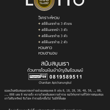
วิเคราะห์หวย
สถิติเลขท้าย 3 ตัวบน
สถิติเลขหน้า 3 ตัว
สถิติเลขท้าย 3 ตัว
สถิติเลขท้าย 2 ตัว
หวยลาว
หวยฮานอย
สนับสนุนเรา
ด้วยการโอนเงินเข้าบัญชีพร้อมเพย์
Chanikan Apichanungkul
ยอดเงินสนับสนุนควรลงท้ายด้วยเลขมงคล 8 เช่น 8, 18, 28, 38, 48, 58, .., 88,
..., 888 เลข 8 หมายถึง ความโชคดีและความร่ำรวย ขอให้ทุกท่านที่ให้การสนุบสนุน
เราได้รับทรัพย์ รับโชค ร่ำรวยยิ่งๆขึ้นไป ไม่มีที่สิ้นสุด