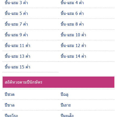
ขึ้น-แรม 3 ค่ำ
ขึ้น-แรม 4 ค่ำ
ขึ้น-แรม 5 ค่ำ
ขึ้น-แรม 6 ค่ำ
ขึ้น-แรม 7 ค่ำ
ขึ้น-แรม 8 ค่ำ
ขึ้น-แรม 9 ค่ำ
ขึ้น-แรม 10 ค่ำ
ขึ้น-แรม 11 ค่ำ
ขึ้น-แรม 12 ค่ำ
ขึ้น-แรม 13 ค่ำ
ขึ้น-แรม 14 ค่ำ
ขึ้น-แรม 15 ค่ำ
สถิติหวยตามปีนักษัตร
ปีชวด
ปีฉลู
ปีขาล
ปีเถาะ
ปีมะโรง
ปีมะเส็ง