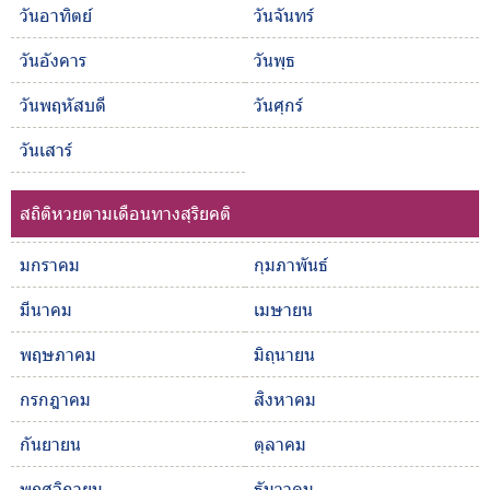
วันอาทิตย์
วันจันทร์
วันอังคาร
วันพุธ
วันพฤหัสบดี
วันศุกร์
วันเสาร์
สถิติหวยตามเดือนทางสุริยคติ
มกราคม
กุมภาพันธ์
มีนาคม
เมษายน
พฤษภาคม
มิถุนายน
กรกฎาคม
สิงหาคม
กันยายน
ตุลาคม
พฤศจิกายน
ธันวาคม