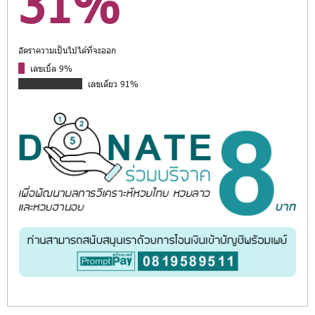
31%
อัตราความเป็นไปได้ที่จะออก
เลขเบิ้ล 9%
เลขเดี่ยว 91%