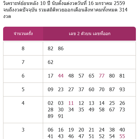
วิเคราะห์ย้อนหลัง 10 ปี นับตั้งแต่งวดวันที่ 16 มกราคม 2559
จนถึงงวดปัจจุบัน รวมสถิติหวยออกเดือนสิงหาคมทั้งหมด 314
งวด
จำนวนครั้ง
เลข 2 ตัวบน เลขที่ออก
8
82
86
7
62
6
17
44
48
57
65
77
80
81
5
09
23
27
37
60
70
87
93
4
02
03
11
12
13
14
25
26
28
30
34
35
49
58
67
73
89
91
3
06
16
19
20
21
24
38
40
41
43
46
47
51
52
54
55