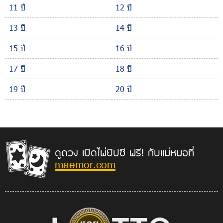
11 ปี
12 ปี
13 ปี
14 ปี
15 ปี
16 ปี
17 ปี
18 ปี
19 ปี
20 ปี
ดูดวง เปิดไพ่ยิปซี ฟรี! กับแม่หมอที่
maemor.com