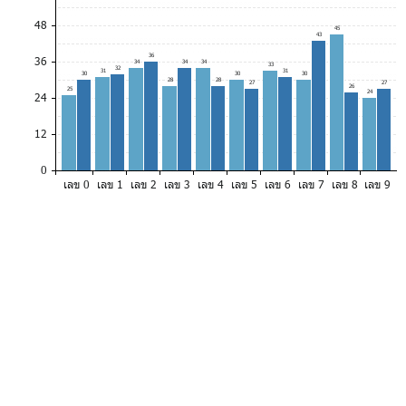
48
45
43
36
36
34
34
34
33
32
31
31
30
30
30
28
28
27
27
26
25
24
24
12
0
เลข 0
เลข 1
เลข 2
เลข 3
เลข 4
เลข 5
เลข 6
เลข 7
เลข 8
เลข 9