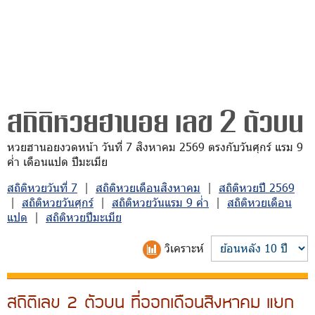
สถิติหวยฮานอย เลข 2 ตัวบน
หวยฮานอยงวดหน้า วันที่ 7 สิงหาคม 2569 ตรงกับวันศุกร์ แรม 9
ค่ำ เดือนแปด ปีมะเมีย
สถิติหวยวันที่ 7
|
สถิติหวยเดือนสิงหาคม
|
สถิติหวยปี 2569
|
สถิติหวยวันศุกร์
|
สถิติหวยวันแรม 9 ค่ำ
|
สถิติหวยเดือน
แปด
|
สถิติหวยปีมะเมีย
วิเคราะห์
สถิติเลข 2 ตัวบน ที่ออกเดือนสิงหาคม แยก