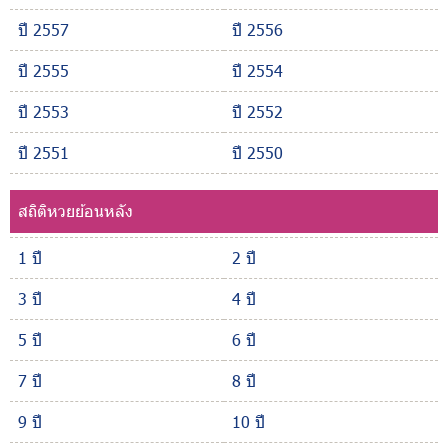
ปี 2557
ปี 2556
ปี 2555
ปี 2554
ปี 2553
ปี 2552
ปี 2551
ปี 2550
สถิติหวยย้อนหลัง
1 ปี
2 ปี
3 ปี
4 ปี
5 ปี
6 ปี
7 ปี
8 ปี
9 ปี
10 ปี