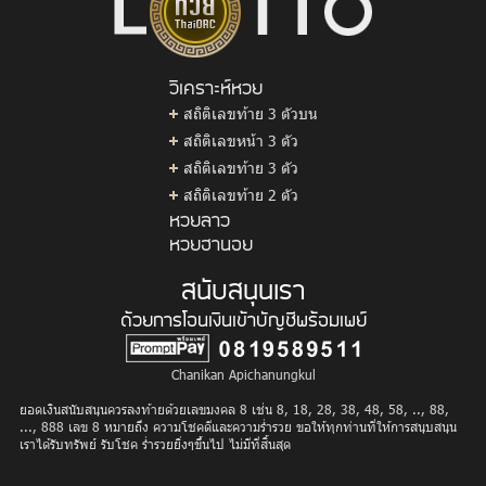
วิเคราะห์หวย
สถิติเลขท้าย 3 ตัวบน
สถิติเลขหน้า 3 ตัว
สถิติเลขท้าย 3 ตัว
สถิติเลขท้าย 2 ตัว
หวยลาว
หวยฮานอย
สนับสนุนเรา
ด้วยการโอนเงินเข้าบัญชีพร้อมเพย์
Chanikan Apichanungkul
ยอดเงินสนับสนุนควรลงท้ายด้วยเลขมงคล 8 เช่น 8, 18, 28, 38, 48, 58, .., 88,
..., 888 เลข 8 หมายถึง ความโชคดีและความร่ำรวย ขอให้ทุกท่านที่ให้การสนุบสนุน
เราได้รับทรัพย์ รับโชค ร่ำรวยยิ่งๆขึ้นไป ไม่มีที่สิ้นสุด