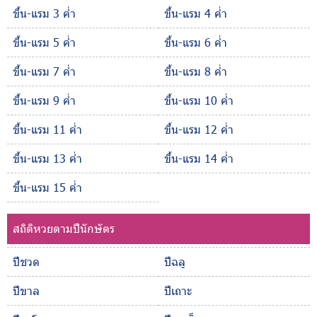
ขึ้น-แรม 3 ค่ำ
ขึ้น-แรม 4 ค่ำ
ขึ้น-แรม 5 ค่ำ
ขึ้น-แรม 6 ค่ำ
ขึ้น-แรม 7 ค่ำ
ขึ้น-แรม 8 ค่ำ
ขึ้น-แรม 9 ค่ำ
ขึ้น-แรม 10 ค่ำ
ขึ้น-แรม 11 ค่ำ
ขึ้น-แรม 12 ค่ำ
ขึ้น-แรม 13 ค่ำ
ขึ้น-แรม 14 ค่ำ
ขึ้น-แรม 15 ค่ำ
สถิติหวยตามปีนักษัตร
ปีชวด
ปีฉลู
ปีขาล
ปีเถาะ