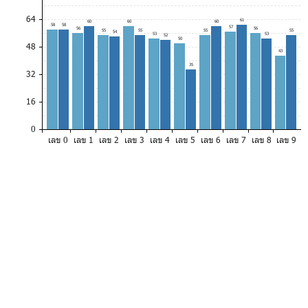
64
61
60
60
60
58
58
57
56
56
55
55
55
55
54
53
53
52
50
48
43
35
32
16
0
เลข 0
เลข 1
เลข 2
เลข 3
เลข 4
เลข 5
เลข 6
เลข 7
เลข 8
เลข 9