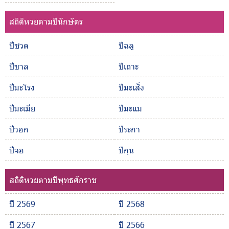
สถิติหวยตามปีนักษัตร
ปีชวด
ปีฉลู
ปีขาล
ปีเถาะ
ปีมะโรง
ปีมะเส็ง
ปีมะเมีย
ปีมะแม
ปีวอก
ปีระกา
ปีจอ
ปีกุน
สถิติหวยตามปีพุทธศักราช
ปี 2569
ปี 2568
ปี 2567
ปี 2566