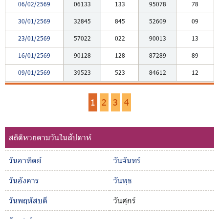
06/02/2569
06133
133
95078
78
30/01/2569
32845
845
52609
09
23/01/2569
57022
022
90013
13
16/01/2569
90128
128
87289
89
09/01/2569
39523
523
84612
12
1
2
3
4
สถิติหวยตามวันในสัปดาห์
วันอาทิตย์
วันจันทร์
วันอังคาร
วันพุธ
วันพฤหัสบดี
วันศุกร์