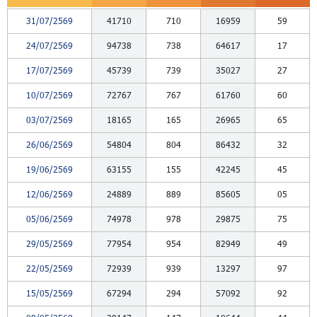
31/07/2569
41710
710
16959
59
24/07/2569
94738
738
64617
17
17/07/2569
45739
739
35027
27
10/07/2569
72767
767
61760
60
03/07/2569
18165
165
26965
65
26/06/2569
54804
804
86432
32
19/06/2569
63155
155
42245
45
12/06/2569
24889
889
85605
05
05/06/2569
74978
978
29875
75
29/05/2569
77954
954
82949
49
22/05/2569
72939
939
13297
97
15/05/2569
67294
294
57092
92