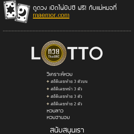
ดูดวง เปิดไพ่ยิปซี ฟรี! กับแม่หมอที่
maemor.com
วิเคราะห์หวย
สถิติเลขท้าย 3 ตัวบน
สถิติเลขหน้า 3 ตัว
สถิติเลขท้าย 3 ตัว
สถิติเลขท้าย 2 ตัว
หวยลาว
หวยฮานอย
สนับสนุนเรา