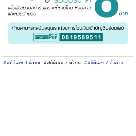
#
สถิติเลข 3 ตัวบน
#สถิติเลข 2 ตัวบน
#
สถิติเลข 2 ตัวล่าง