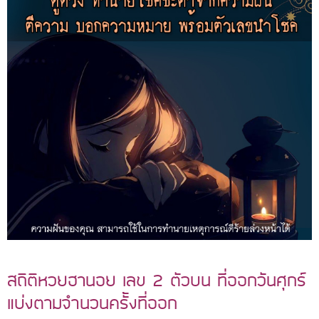
สถิติหวยฮานอย เลข 2 ตัวบน ที่ออกวันศุกร์
แบ่งตามจำนวนครั้งที่ออก