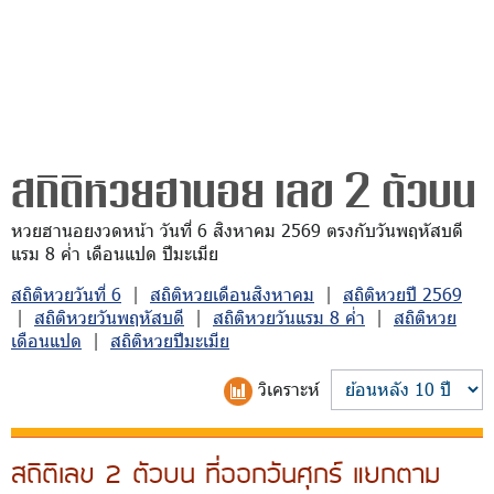
สถิติหวยฮานอย เลข 2 ตัวบน
หวยฮานอยงวดหน้า วันที่ 6 สิงหาคม 2569 ตรงกับวันพฤหัสบดี
แรม 8 ค่ำ เดือนแปด ปีมะเมีย
สถิติหวยวันที่ 6
|
สถิติหวยเดือนสิงหาคม
|
สถิติหวยปี 2569
|
สถิติหวยวันพฤหัสบดี
|
สถิติหวยวันแรม 8 ค่ำ
|
สถิติหวย
เดือนแปด
|
สถิติหวยปีมะเมีย
วิเคราะห์
สถิติเลข 2 ตัวบน ที่ออกวันศุกร์ แยกตาม