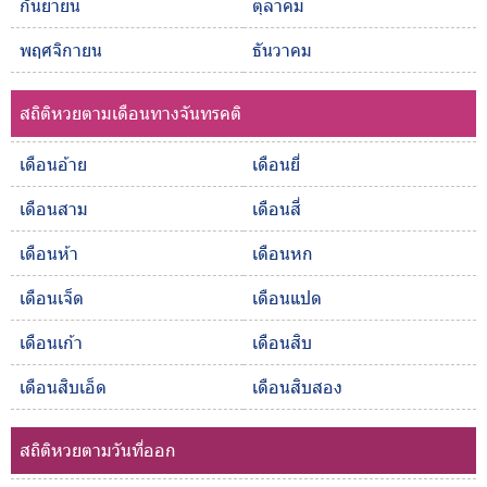
กันยายน
ตุลาคม
พฤศจิกายน
ธันวาคม
สถิติหวยตามเดือนทางจันทรคติ
เดือนอ้าย
เดือนยี่
เดือนสาม
เดือนสี่
เดือนห้า
เดือนหก
เดือนเจ็ด
เดือนแปด
เดือนเก้า
เดือนสิบ
เดือนสิบเอ็ด
เดือนสิบสอง
สถิติหวยตามวันที่ออก