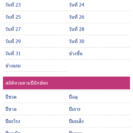
วันที่ 23
วันที่ 24
วันที่ 25
วันที่ 26
วันที่ 27
วันที่ 28
วันที่ 29
วันที่ 30
วันที่ 31
ข้างขึ้น
ข้างแรม
สถิติหวยตามปีนักษัตร
ปีชวด
ปีฉลู
ปีขาล
ปีเถาะ
ปีมะโรง
ปีมะเส็ง