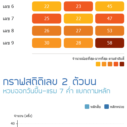
เลข 6
22
23
45
เลข 7
25
22
47
เลข 8
26
27
53
เลข 9
30
28
58
จำนวนน้อยที่สุด-มากที่สุด ตามลำดับสี
-
-
-
-
-
กราฟสถิติเลข 2 ตัวบน
หวยออกวันขึ้น-แรม 7 ค่ำ แยกตามหลัก
-
หลักสิบ
-
หลักหน่วย
จำ
นวน (ครั้ง)
40