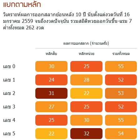
แยกตามหลัก
วิเคราะห์ผลการออกสลากย้อนหลัง 10 ปี นับตั้งแต่งวดวันที่ 16
มกราคม 2559 จนถึงงวดปัจจุบัน รวมสถิติหวยออกวันขึ้น-แรม 7
ค่ำทั้งหมด 262 งวด
ผลการออกสลาก (จำนวนครั้ง)
หลักสิบ
หลักหน่วย
รวมทั้งหมด
เลข 0
30
25
55
เลข 1
24
28
52
เลข 2
31
22
53
เลข 3
27
25
52
เลข 4
25
30
55
เลข 5
22
32
54