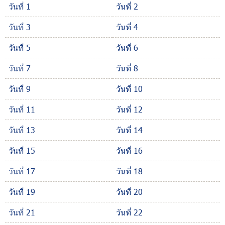
วันที่ 1
วันที่ 2
วันที่ 3
วันที่ 4
วันที่ 5
วันที่ 6
วันที่ 7
วันที่ 8
วันที่ 9
วันที่ 10
วันที่ 11
วันที่ 12
วันที่ 13
วันที่ 14
วันที่ 15
วันที่ 16
วันที่ 17
วันที่ 18
วันที่ 19
วันที่ 20
วันที่ 21
วันที่ 22