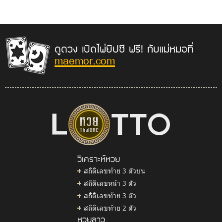
ดูดวง เปิดไพ่ยิปซี ฟรี! กับแม่หมอที่
maemor.com
วิเคราะห์หวย
สถิติเลขท้าย 3 ตัวบน
สถิติเลขหน้า 3 ตัว
สถิติเลขท้าย 3 ตัว
สถิติเลขท้าย 2 ตัว
หวยลาว