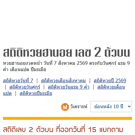
สถิติหวยฮานอย เลข 2 ตัวบน
หวยฮานอยงวดหน้า วันที่ 7 สิงหาคม 2569 ตรงกับวันศุกร์ แรม 9
ค่ำ เดือนแปด ปีมะเมีย
สถิติหวยวันที่ 7
|
สถิติหวยเดือนสิงหาคม
|
สถิติหวยปี 2569
|
สถิติหวยวันศุกร์
|
สถิติหวยวันแรม 9 ค่ำ
|
สถิติหวยเดือน
แปด
|
สถิติหวยปีมะเมีย
วิเคราะห์
สถิติเลข 2 ตัวบน ที่ออกวันที่ 15 แยกตาม