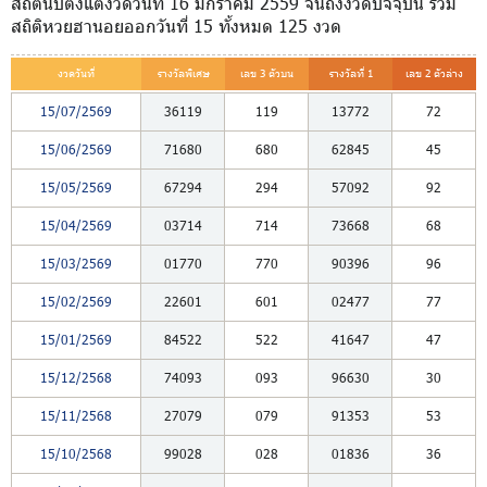
สถิตินับตั้งแต่งวดวันที่ 16 มกราคม 2559 จนถึงงวดปัจจุบัน รวม
สถิติหวยฮานอยออกวันที่ 15 ทั้งหมด 125 งวด
งวดวันที่
รางวัลพิเศษ
เลข 3 ตัวบน
รางวัลที่ 1
เลข 2 ตัวล่าง
15/07/2569
36119
119
13772
72
15/06/2569
71680
680
62845
45
15/05/2569
67294
294
57092
92
15/04/2569
03714
714
73668
68
15/03/2569
01770
770
90396
96
15/02/2569
22601
601
02477
77
15/01/2569
84522
522
41647
47
15/12/2568
74093
093
96630
30
15/11/2568
27079
079
91353
53
15/10/2568
99028
028
01836
36