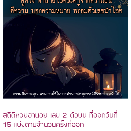
สถิติหวยฮานอย เลข 2 ตัวบน ที่ออกวันที่
15 แบ่งตามจำนวนครั้งที่ออก