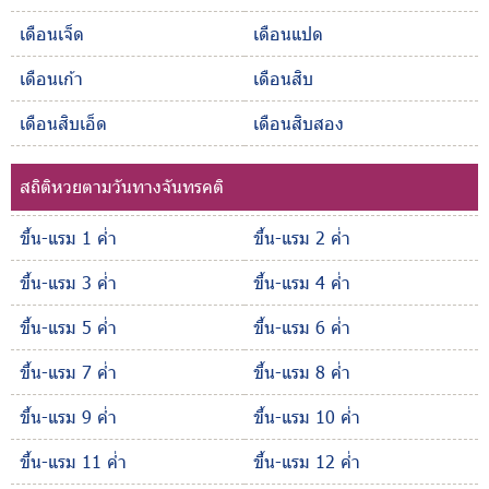
เดือนเจ็ด
เดือนแปด
เดือนเก้า
เดือนสิบ
เดือนสิบเอ็ด
เดือนสิบสอง
สถิติหวยตามวันทางจันทรคติ
ขึ้น-แรม 1 ค่ำ
ขึ้น-แรม 2 ค่ำ
ขึ้น-แรม 3 ค่ำ
ขึ้น-แรม 4 ค่ำ
ขึ้น-แรม 5 ค่ำ
ขึ้น-แรม 6 ค่ำ
ขึ้น-แรม 7 ค่ำ
ขึ้น-แรม 8 ค่ำ
ขึ้น-แรม 9 ค่ำ
ขึ้น-แรม 10 ค่ำ
ขึ้น-แรม 11 ค่ำ
ขึ้น-แรม 12 ค่ำ