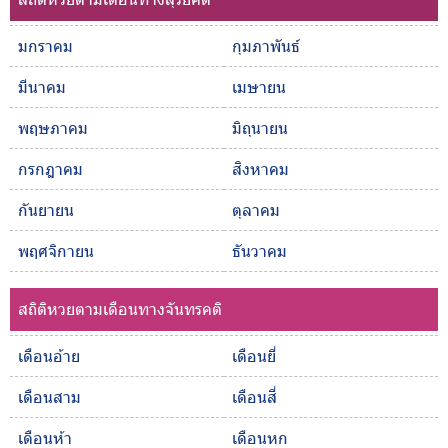
มกราคม
กุมภาพันธ์
มีนาคม
เมษายน
พฤษภาคม
มิถุนายน
กรกฎาคม
สิงหาคม
กันยายน
ตุลาคม
พฤศจิกายน
ธันวาคม
สถิติหวยตามเดือนทางจันทรคติ
เดือนอ้าย
เดือนยี่
เดือนสาม
เดือนสี่
เดือนห้า
เดือนหก