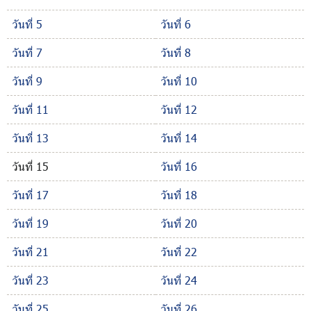
วันที่ 5
วันที่ 6
วันที่ 7
วันที่ 8
วันที่ 9
วันที่ 10
วันที่ 11
วันที่ 12
วันที่ 13
วันที่ 14
วันที่ 15
วันที่ 16
วันที่ 17
วันที่ 18
วันที่ 19
วันที่ 20
วันที่ 21
วันที่ 22
วันที่ 23
วันที่ 24
วันที่ 25
วันที่ 26