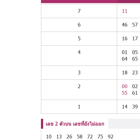
7
11
6
46
57
5
16
17
4
01
05
64
65
3
18
23
2
00
02
55
61
1
14
39
เลข 2 ตัวบน เลขที่ยังไม่ออก
10
13
26
58
72
75
92