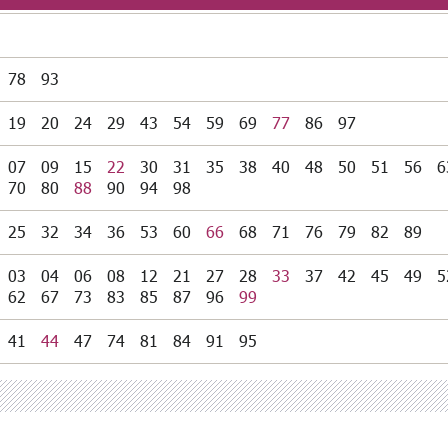
78
93
19
20
24
29
43
54
59
69
77
86
97
07
09
15
22
30
31
35
38
40
48
50
51
56
6
70
80
88
90
94
98
25
32
34
36
53
60
66
68
71
76
79
82
89
03
04
06
08
12
21
27
28
33
37
42
45
49
5
62
67
73
83
85
87
96
99
41
44
47
74
81
84
91
95