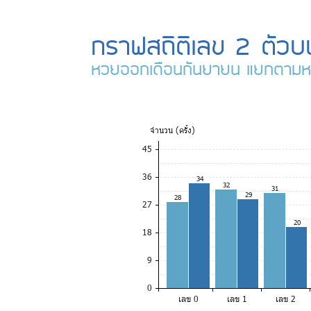
กราฟสถิติเลข 2 ตัวบ
หวยออกเดือนกันยายน แยกตามห
จำ
นวน (ครั้ง)
45
36
34
32
31
29
28
27
20
18
9
0
เลข 0
เลข 1
เลข 2