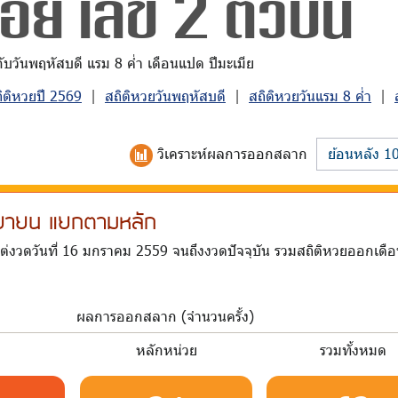
อย เลข 2 ตัวบน
บวันพฤหัสบดี แรม 8 ค่ำ เดือนแปด ปีมะเมีย
ิติหวยปี 2569
|
สถิติหวยวันพฤหัสบดี
|
สถิติหวยวันแรม 8 ค่ำ
|
วิเคราะห์
ผลการออกสลาก
ันยายน แยกตามหลัก
แต่งวดวันที่ 16 มกราคม 2559 จนถึงงวดปัจจุบัน รวมสถิติหวยออกเดื
ผลการออกสลาก (จำนวนครั้ง)
บ
หลักหน่วย
รวมทั้งหมด