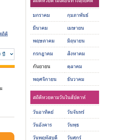
สถิติหวยตามเดือนทางสุริยคติ
มกราคม
กุมภาพันธ์
มีนาคม
เมษายน
สถิติ
พฤษภาคม
มิถุนายน
กรกฎาคม
สิงหาคม
กันยายน
ตุลาคม
พฤศจิกายน
ธันวาคม
อน
สถิติหวยตามวันในสัปดาห์
วันอาทิตย์
วันจันทร์
วันอังคาร
วันพุธ
วันพฤหัสบดี
วันศุกร์