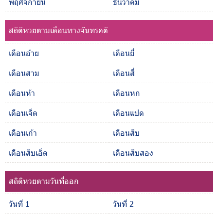
พฤศจิกายน
ธันวาคม
สถิติหวยตามเดือนทางจันทรคติ
เดือนอ้าย
เดือนยี่
เดือนสาม
เดือนสี่
เดือนห้า
เดือนหก
เดือนเจ็ด
เดือนแปด
เดือนเก้า
เดือนสิบ
เดือนสิบเอ็ด
เดือนสิบสอง
สถิติหวยตามวันที่ออก
วันที่ 1
วันที่ 2