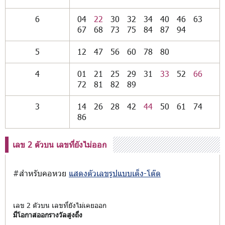
6
04
22
30
32
34
40
46
63
67
68
73
75
84
87
94
5
12
47
56
60
78
80
4
01
21
25
29
31
33
52
66
72
81
82
89
3
14
26
28
42
44
50
61
74
86
เลข 2 ตัวบน เลขที่ยังไม่ออก
#สำหรับคอหวย
แสดงตัวเลขรูปแบบเต็ง-โต๊ด
เลข 2 ตัวบน เลขที่ยังไม่เคยออก
มีโอกาสออกรางวัลสูงถึง