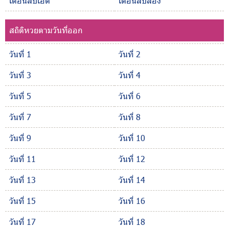
เดือนสิบเอ็ด
เดือนสิบสอง
สถิติหวยตามวันที่ออก
วันที่ 1
วันที่ 2
วันที่ 3
วันที่ 4
วันที่ 5
วันที่ 6
วันที่ 7
วันที่ 8
วันที่ 9
วันที่ 10
วันที่ 11
วันที่ 12
วันที่ 13
วันที่ 14
วันที่ 15
วันที่ 16
วันที่ 17
วันที่ 18