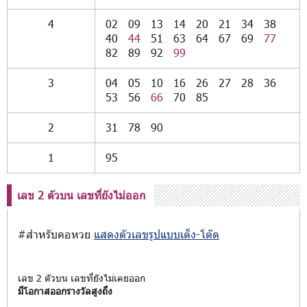
4
02
09
13
14
20
21
34
38
40
44
51
63
64
67
69
77
82
89
92
99
3
04
05
10
16
26
27
28
36
53
56
66
70
85
2
31
78
90
1
95
เลข 2 ตัวบน เลขที่ยังไม่ออก
#สำหรับคอหวย
แสดงตัวเลขรูปแบบเต็ง-โต๊ด
เลข 2 ตัวบน เลขที่ยังไม่เคยออก
มีโอกาสออกรางวัลสูงถึง