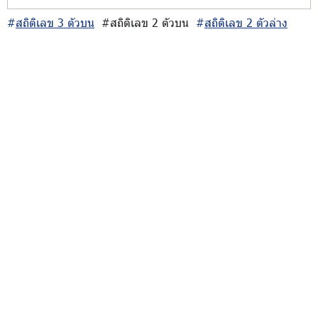
#
สถิติเลข 3 ตัวบน
#สถิติเลข 2 ตัวบน
#
สถิติเลข 2 ตัวล่าง