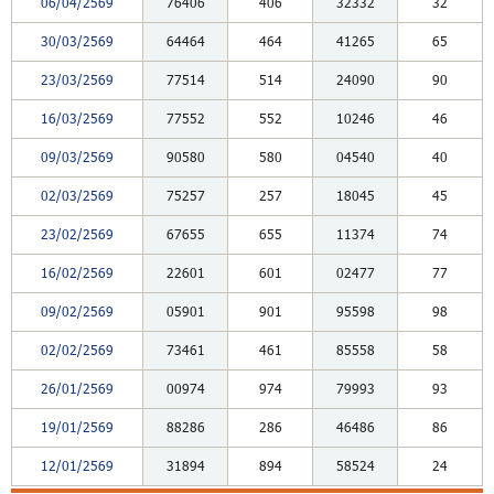
06/04/2569
76406
406
32332
32
30/03/2569
64464
464
41265
65
23/03/2569
77514
514
24090
90
16/03/2569
77552
552
10246
46
09/03/2569
90580
580
04540
40
02/03/2569
75257
257
18045
45
23/02/2569
67655
655
11374
74
16/02/2569
22601
601
02477
77
09/02/2569
05901
901
95598
98
02/02/2569
73461
461
85558
58
26/01/2569
00974
974
79993
93
19/01/2569
88286
286
46486
86
12/01/2569
31894
894
58524
24