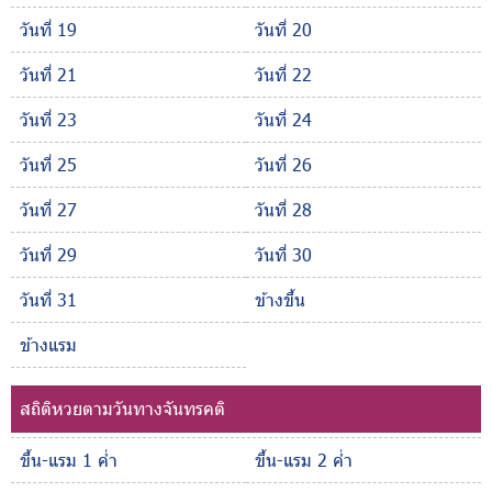
วันที่ 19
วันที่ 20
วันที่ 21
วันที่ 22
วันที่ 23
วันที่ 24
วันที่ 25
วันที่ 26
วันที่ 27
วันที่ 28
วันที่ 29
วันที่ 30
วันที่ 31
ข้างขึ้น
ข้างแรม
สถิติหวยตามวันทางจันทรคติ
ขึ้น-แรม 1 ค่ำ
ขึ้น-แรม 2 ค่ำ