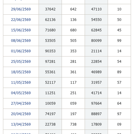
29/06/2569
37642
642
47110
10
22/06/2569
62136
136
54550
50
15/06/2569
71680
680
62845
45
08/06/2569
53505
505
80099
99
01/06/2569
90353
353
21114
14
25/05/2569
97281
281
22854
54
18/05/2569
55361
361
46989
89
11/05/2569
52117
117
31957
57
04/05/2569
11251
251
41714
14
27/04/2569
10059
059
97664
64
20/04/2569
74197
197
88897
97
13/04/2569
22738
738
17809
09