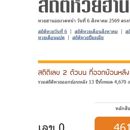
สถิติหวยฮาน
หวยฮานอยงวดหน้า วันที่ 6 สิงหาคม 2569 ตรงกั
สถิติหวยวันที่ 6
|
สถิติหวยเดือนสิงหาคม
|
สถ
หวยเดือนแปด
|
สถิติหวยปีมะเมีย
สถิติเลข 2 ตัวบน ที่ออกย้อนหลั
รวมสถิติหวยออกย้อนหลัง 13 ปีทั้งหมด 4,670 
หลักสิ
เลข 0
46