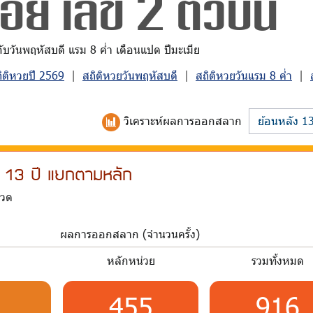
อย เลข 2 ตัวบน
บวันพฤหัสบดี แรม 8 ค่ำ เดือนแปด ปีมะเมีย
ิติหวยปี 2569
|
สถิติหวยวันพฤหัสบดี
|
สถิติหวยวันแรม 8 ค่ำ
|
วิเคราะห์
ผลการออกสลาก
ง 13 ปี แยกตามหลัก
งวด
ผลการออกสลาก (จำนวนครั้ง)
บ
หลักหน่วย
รวมทั้งหมด
1
455
916