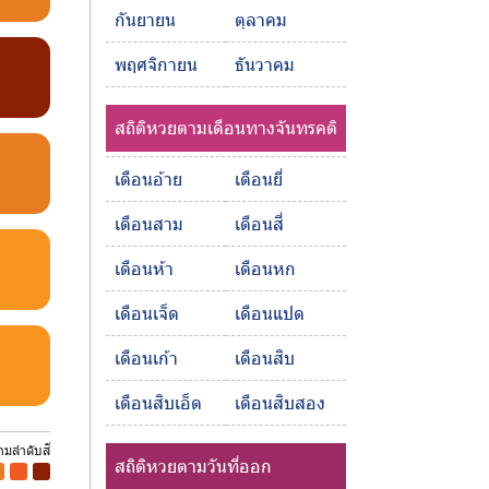
กันยายน
ตุลาคม
พฤศจิกายน
ธันวาคม
สถิติหวยตามเดือนทางจันทรคติ
เดือนอ้าย
เดือนยี่
เดือนสาม
เดือนสี่
เดือนห้า
เดือนหก
เดือนเจ็ด
เดือนแปด
เดือนเก้า
เดือนสิบ
เดือนสิบเอ็ด
เดือนสิบสอง
ตามลำดับสี
สถิติหวยตามวันที่ออก
-
-