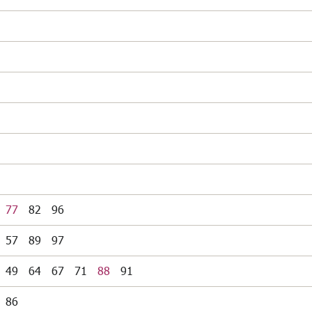
77
82
96
57
89
97
49
64
67
71
88
91
86