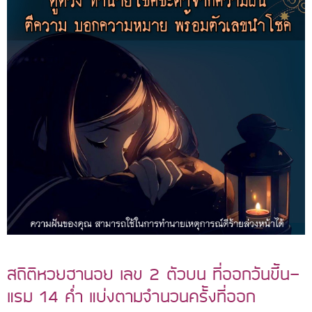
สถิติหวยฮานอย เลข 2 ตัวบน ที่ออกวันขึ้น-
แรม 14 ค่ำ แบ่งตามจำนวนครั้งที่ออก