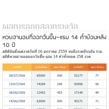
ผลการออกสลากรางวัล
หวยฮานอยที่ออกวันขึ้น-แรม 14 ค่ำย้อนหลัง
10 ปี
สถิตินับตั้งแต่งวดวันที่ 16 มกราคม 2559 จนถึงงวดปัจจุบัน รวม
สถิติหวยฮานอยออกวันขึ้น-แรม 14 ค่ำทั้งหมด 258 งวด
งวดวันที่
รางวัลพิเศษ
เลข 3 ตัวบน
รางวัลที่ 1
เลข 2 ตัวล่าง
28/07/2569
65000
000
52177
77
13/07/2569
74299
299
93956
56
28/06/2569
12452
452
17149
49
14/06/2569
63000
000
45171
71