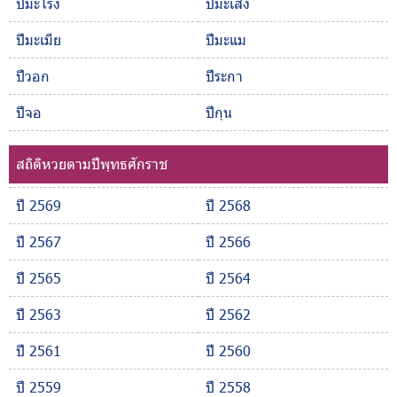
ปีมะโรง
ปีมะเส็ง
ปีมะเมีย
ปีมะแม
ปีวอก
ปีระกา
ปีจอ
ปีกุน
สถิติหวยตามปีพุทธศักราช
ปี 2569
ปี 2568
ปี 2567
ปี 2566
ปี 2565
ปี 2564
ปี 2563
ปี 2562
ปี 2561
ปี 2560
ปี 2559
ปี 2558