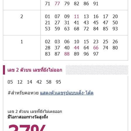
71
77
79
82
86
91
2
01
07
09
11
13
16
17
20
21
27
31
41
43
45
47
50
53
59
63
68
72
84
85
93
1
02
03
06
10
15
23
25
26
28
37
40
44
64
66
74
80
83
87
88
89
96
97
เลข 2 ตัวบน เลขที่ยังไม่ออก
05
12
14
42
58
95
#สำหรับคอหวย
แสดงตัวเลขรูปแบบเต็ง-โต๊ด
เลข 2 ตัวบน เลขที่ยังไม่เคยออก
มีโอกาสออกรางวัลสูงถึง