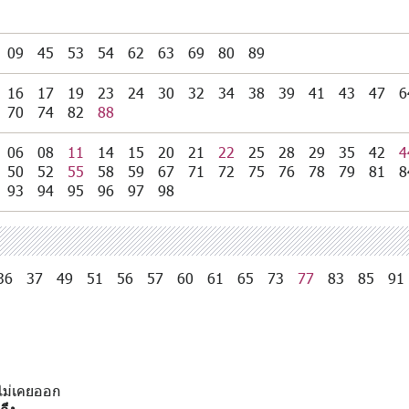
09
45
53
54
62
63
69
80
89
16
17
19
23
24
30
32
34
38
39
41
43
47
6
70
74
82
88
06
08
11
14
15
20
21
22
25
28
29
35
42
4
50
52
55
58
59
67
71
72
75
76
78
79
81
8
93
94
95
96
97
98
36
37
49
51
56
57
60
61
65
73
77
83
85
91
งไม่เคยออก