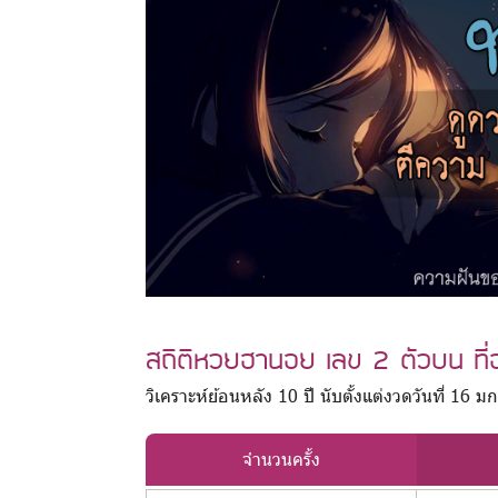
สถิติหวยฮานอย เลข 2 ตัวบน ที่อ
วิเคราะห์ย้อนหลัง 10 ปี นับตั้งแต่งวดวันที่ 1
จำนวนครั้ง