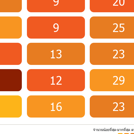
9
20
9
25
13
23
12
29
16
23
จำนวนน้อยที่สุด-มากที่สุด 