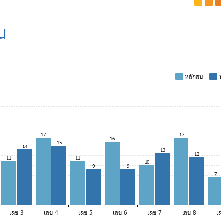
-
-
-
น
-
หลักสิบ
-
ห
17
17
16
15
14
13
12
11
11
10
9
9
7
เลข 3
เลข 4
เลข 5
เลข 6
เลข 7
เลข 8
เ