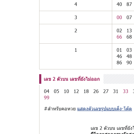
4
40
87
3
00
07
2
02
13
66
68
1
01
03
46
48
86
90
เลข 2 ตัวบน เลขที่ยังไม่ออก
04
05
10
12
18
26
27
31
33
99
#สำหรับคอหวย
แสดงตัวเลขรูปแบบเต็ง-โต๊ด
เลข 2 ตัวบน เลขที่ยั