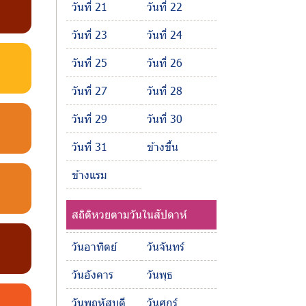
วันที่ 21
วันที่ 22
วันที่ 23
วันที่ 24
วันที่ 25
วันที่ 26
วันที่ 27
วันที่ 28
วันที่ 29
วันที่ 30
วันที่ 31
ข้างขึ้น
ข้างแรม
สถิติหวยตามวันในสัปดาห์
วันอาทิตย์
วันจันทร์
วันอังคาร
วันพุธ
วันพฤหัสบดี
วันศุกร์