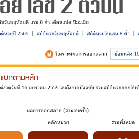
อย เลข 2 ตัวบน
บวันพฤหัสบดี แรม 8 ค่ำ เดือนแปด ปีมะเมีย
ิติหวยปี 2569
|
สถิติหวยวันพฤหัสบดี
|
สถิติหวยวันแรม 8 ค่ำ
|
วิเคราะห์
ผลการออกสลาก
14 แยกตามหลัก
ต่งวดวันที่ 16 มกราคม 2559 จนถึงงวดปัจจุบัน รวมสถิติหวยออกวันที
ผลการออกสลาก (จำนวนครั้ง)
บ
หลักหน่วย
รวมทั้งหมด