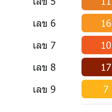
เลข 5
11
เลข 6
16
เลข 7
10
เลข 8
17
เลข 9
7