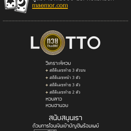
maemor.com
วิเคราะห์หวย
สถิติเลขท้าย 3 ตัวบน
สถิติเลขหน้า 3 ตัว
สถิติเลขท้าย 3 ตัว
สถิติเลขท้าย 2 ตัว
หวยลาว
หวยฮานอย
สนับสนุนเรา
ด้วยการโอนเงินเข้าบัญชีพร้อมเพย์