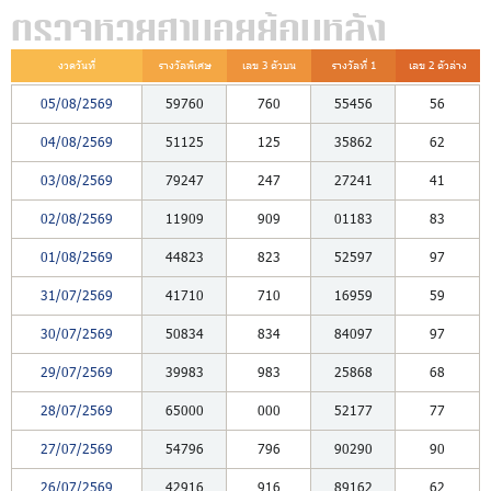
ตรวจหวยฮานอยย้อนหลัง
งวดวันที่
รางวัลพิเศษ
เลข 3 ตัวบน
รางวัลที่ 1
เลข 2 ตัวล่าง
05/08/2569
59760
760
55456
56
04/08/2569
51125
125
35862
62
03/08/2569
79247
247
27241
41
02/08/2569
11909
909
01183
83
01/08/2569
44823
823
52597
97
31/07/2569
41710
710
16959
59
30/07/2569
50834
834
84097
97
29/07/2569
39983
983
25868
68
28/07/2569
65000
000
52177
77
27/07/2569
54796
796
90290
90
26/07/2569
42916
916
89162
62