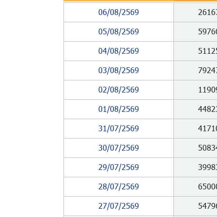
06/08/2569
2616
05/08/2569
5976
04/08/2569
5112
03/08/2569
7924
02/08/2569
1190
01/08/2569
4482
31/07/2569
4171
30/07/2569
5083
29/07/2569
3998
28/07/2569
6500
27/07/2569
5479