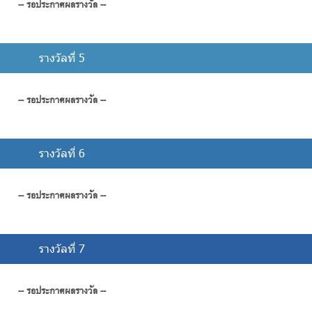
-- รอประกาศผลรางวัล --
รางวัลที่ 5
-- รอประกาศผลรางวัล --
รางวัลที่ 6
-- รอประกาศผลรางวัล --
รางวัลที่ 7
-- รอประกาศผลรางวัล --