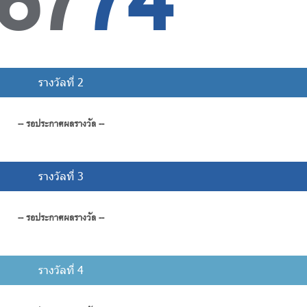
87
74
รางวัลที่ 2
-- รอประกาศผลรางวัล --
รางวัลที่ 3
-- รอประกาศผลรางวัล --
รางวัลที่ 4