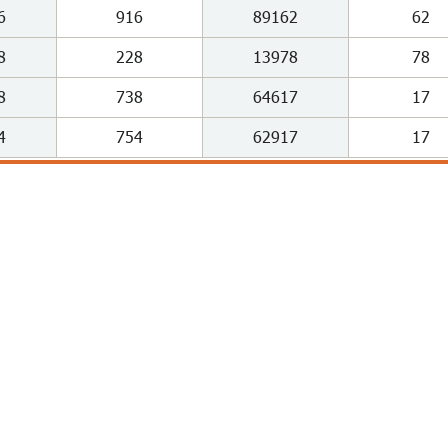
6
916
89162
62
8
228
13978
78
8
738
64617
17
4
754
62917
17