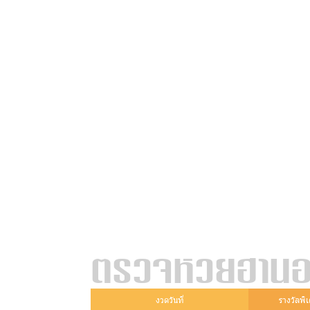
ตรวจหวยฮานอ
งวดวันที่
รางวัลพิ