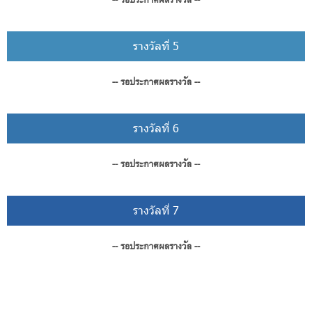
รางวัลที่ 5
-- รอประกาศผลรางวัล --
รางวัลที่ 6
-- รอประกาศผลรางวัล --
รางวัลที่ 7
-- รอประกาศผลรางวัล --