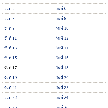
วันที่ 5
วันที่ 6
วันที่ 7
วันที่ 8
วันที่ 9
วันที่ 10
วันที่ 11
วันที่ 12
วันที่ 13
วันที่ 14
วันที่ 15
วันที่ 16
วันที่ 17
วันที่ 18
วันที่ 19
วันที่ 20
วันที่ 21
วันที่ 22
วันที่ 23
วันที่ 24
วันที่ 25
วันที่ 26