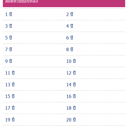
สถิติหวยย้อนหลัง
1 ปี
2 ปี
3 ปี
4 ปี
5 ปี
6 ปี
7 ปี
8 ปี
9 ปี
10 ปี
11 ปี
12 ปี
13 ปี
14 ปี
15 ปี
16 ปี
17 ปี
18 ปี
19 ปี
20 ปี