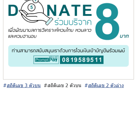
#
สถิติเลข 3 ตัวบน
#สถิติเลข 2 ตัวบน
#
สถิติเลข 2 ตัวล่าง