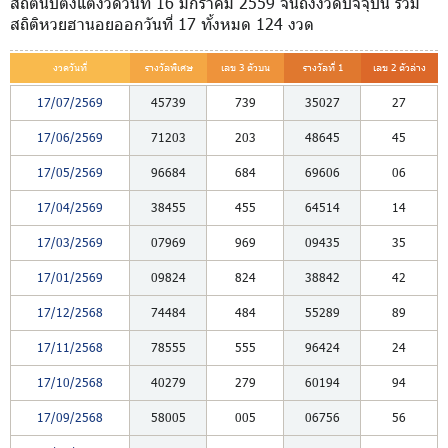
สถิตินับตั้งแต่งวดวันที่ 16 มกราคม 2559 จนถึงงวดปัจจุบัน รวม
สถิติหวยฮานอยออกวันที่ 17 ทั้งหมด 124 งวด
งวดวันที่
รางวัลพิเศษ
เลข 3 ตัวบน
รางวัลที่ 1
เลข 2 ตัวล่าง
17/07/2569
45739
739
35027
27
17/06/2569
71203
203
48645
45
17/05/2569
96684
684
69606
06
17/04/2569
38455
455
64514
14
17/03/2569
07969
969
09435
35
17/01/2569
09824
824
38842
42
17/12/2568
74484
484
55289
89
17/11/2568
78555
555
96424
24
17/10/2568
40279
279
60194
94
17/09/2568
58005
005
06756
56