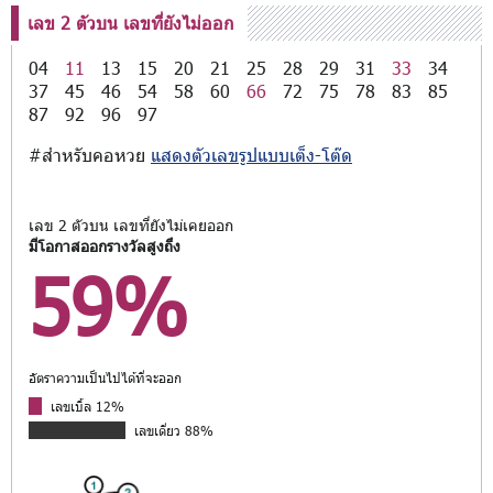
เลข 2 ตัวบน เลขที่ยังไม่ออก
04
11
13
15
20
21
25
28
29
31
33
34
37
45
46
54
58
60
66
72
75
78
83
85
87
92
96
97
#สำหรับคอหวย
แสดงตัวเลขรูปแบบเต็ง-โต๊ด
เลข 2 ตัวบน เลขที่ยังไม่เคยออก
มีโอกาสออกรางวัลสูงถึง
59%
อัตราความเป็นไปได้ที่จะออก
เลขเบิ้ล 12%
เลขเดี่ยว 88%