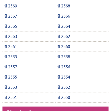
ปี 2569
ปี 2568
ปี 2567
ปี 2566
ปี 2565
ปี 2564
ปี 2563
ปี 2562
ปี 2561
ปี 2560
ปี 2559
ปี 2558
ปี 2557
ปี 2556
ปี 2555
ปี 2554
ปี 2553
ปี 2552
ปี 2551
ปี 2550