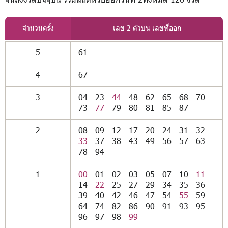
จำนวนครั้ง
เลข 2 ตัวบน เลขที่ออก
5
61
4
67
3
04
23
44
48
62
65
68
70
73
77
79
80
81
85
87
2
08
09
12
17
20
24
31
32
33
37
38
43
49
56
57
63
78
94
1
00
01
02
03
05
07
10
11
14
22
25
27
29
34
35
36
39
40
42
46
47
54
55
59
64
74
82
86
90
91
93
95
96
97
98
99