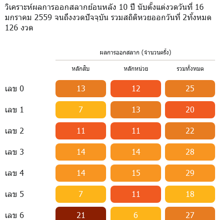
วิเคราะห์ผลการออกสลากย้อนหลัง 10 ปี นับตั้งแต่งวดวันที่ 16
มกราคม 2559 จนถึงงวดปัจจุบัน รวมสถิติหวยออกวันที่ 2ทั้งหมด
126 งวด
ผลการออกสลาก (จำนวนครั้ง)
หลักสิบ
หลักหน่วย
รวมทั้งหมด
เลข 0
13
12
25
เลข 1
7
13
20
เลข 2
11
11
22
เลข 3
14
14
28
เลข 4
14
15
29
เลข 5
7
11
18
เลข 6
21
6
27