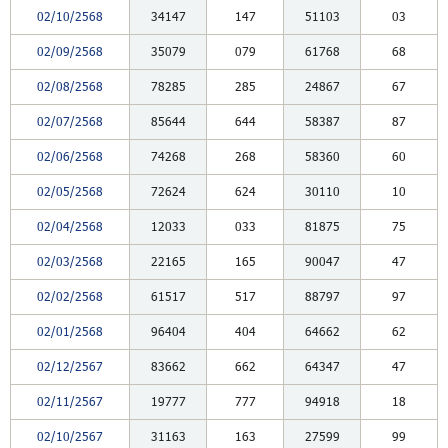
02/10/2568
34147
147
51103
03
02/09/2568
35079
079
61768
68
02/08/2568
78285
285
24867
67
02/07/2568
85644
644
58387
87
02/06/2568
74268
268
58360
60
02/05/2568
72624
624
30110
10
02/04/2568
12033
033
81875
75
02/03/2568
22165
165
90047
47
02/02/2568
61517
517
88797
97
02/01/2568
96404
404
64662
62
02/12/2567
83662
662
64347
47
02/11/2567
19777
777
94918
18
02/10/2567
31163
163
27599
99