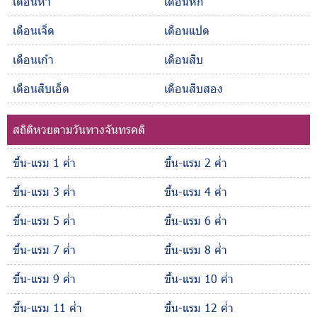
เดือนห้า
เดือนหก
เดือนเจ็ด
เดือนแปด
เดือนเก้า
เดือนสิบ
เดือนสิบเอ็ด
เดือนสิบสอง
สถิติหวยตามวันทางจันทรคติ
ขึ้น-แรม 1 ค่ำ
ขึ้น-แรม 2 ค่ำ
ขึ้น-แรม 3 ค่ำ
ขึ้น-แรม 4 ค่ำ
ขึ้น-แรม 5 ค่ำ
ขึ้น-แรม 6 ค่ำ
ขึ้น-แรม 7 ค่ำ
ขึ้น-แรม 8 ค่ำ
ขึ้น-แรม 9 ค่ำ
ขึ้น-แรม 10 ค่ำ
ขึ้น-แรม 11 ค่ำ
ขึ้น-แรม 12 ค่ำ