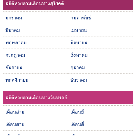
สถิติหวยตามเดือนทางสุริยคติ
มกราคม
กุมภาพันธ์
มีนาคม
เมษายน
พฤษภาคม
มิถุนายน
กรกฎาคม
สิงหาคม
กันยายน
ตุลาคม
พฤศจิกายน
ธันวาคม
สถิติหวยตามเดือนทางจันทรคติ
เดือนอ้าย
เดือนยี่
เดือนสาม
เดือนสี่