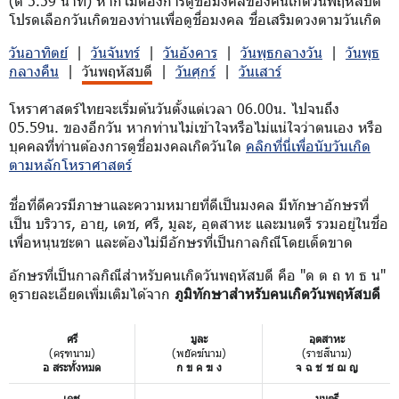
(ตี 5.59 นาที) หากไม่ต้องการดูชื่อมงคลของคนเกิดวันพฤหัสบดี
โปรดเลือกวันเกิดของท่านเพื่อดูชื่อมงคล ชื่อเสริมดวงตามวันเกิด
วันอาทิตย์
|
วันจันทร์
|
วันอังคาร
|
วันพุธกลางวัน
|
วันพุธ
กลางคืน
|
วันพฤหัสบดี
|
วันศุกร์
|
วันเสาร์
โหราศาสตร์ไทยจะเริ่มต้นวันตั้งแต่เวลา 06.00น. ไปจนถึง
05.59น. ของอีกวัน หากท่านไม่เข้าใจหรือไม่แน่ใจว่าตนเอง หรือ
บุคคลที่ท่านต้องการดูชื่อมงคลเกิดวันใด
คลิกที่นี่เพื่อนับวันเกิด
ตามหลักโหราศาสตร์
ชื่อที่ดีควรมีภาษาและความหมายที่ดีเป็นมงคล มีทักษาอักษรที่
เป็น บริวาร, อายุ, เดช, ศรี, มูละ, อุตสาหะ และมนตรี รวมอยู่ในชื่อ
เพื่อหนุนชะตา และต้องไม่มีอักษรที่เป็นกาลกิณีโดยเด็ดขาด
อักษรที่เป็นกาลกิณีสำหรับคนเกิดวันพฤหัสบดี คือ "ด ต ถ ท ธ น"
ดูรายละเอียดเพิ่มเติมได้จาก
ภูมิทักษาสำหรับคนเกิดวันพฤหัสบดี
ศรี
มูละ
อุตสาหะ
(ครุฑนาม)
(พยัคฆ์นาม)
(ราชสีนาม)
อ สระทั้งหมด
ก ข ค ฆ ง
จ ฉ ช ซ ฌ ญ
เดช
มนตรี