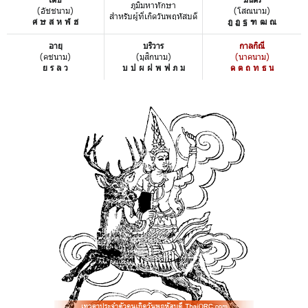
ภูมิมหาทักษา
(อัชชนาม)
(โสณนาม)
สำหรับผู้ที่เกิดวันพฤหัสบดี
ศ ษ ส ห ฬ ฮ
ฎ ฏ ฐ ฑ ฒ ณ
อายุ
บริวาร
กาลกิณี
(คชนาม)
(มุสิกนาม)
(นาคนาม)
ย ร ล ว
บ ป ผ ฝ พ ฟ ภ ม
ด ต ถ ท ธ น