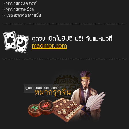
ทำนายพระเคราะห์
ทำนายกราฟชีวิต
โชคชะตาฉัตรสามชั้น
ดูดวง เปิดไพ่ยิปซี ฟรี! กับแม่หมอที่
maemor.com