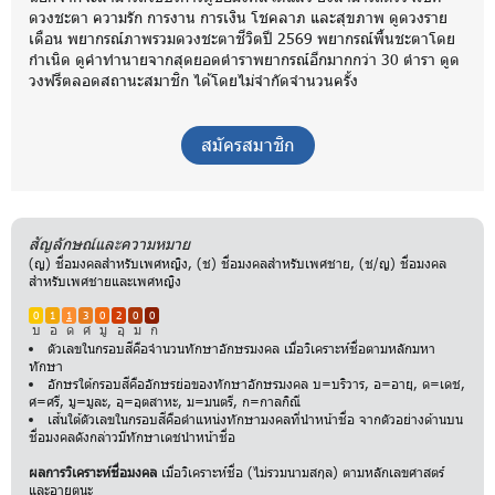
ดวงชะตา ความรัก การงาน การเงิน โชคลาภ และสุขภาพ ดูดวงราย
เดือน พยากรณ์ภาพรวมดวงชะตาชีวิตปี 2569 พยากรณ์พื้นชะตาโดย
กำเนิด ดูคำทำนายจากสุดยอดตำราพยากรณ์อีกมากกว่า 30 ตำรา ดูด
วงฟรีตลอดสถานะสมาชิก ได้โดยไม่จำกัดจำนวนครั้ง
สมัครสมาชิก
สัญลักษณ์และความหมาย
(ญ) ชื่อมงคลสำหรับเพศหญิง, (ช) ชื่อมงคลสำหรับเพศชาย, (ช/ญ) ชื่อมงคล
สำหรับเพศชายและเพศหญิง
0
1
1
3
0
2
0
0
บ
อ
ด
ศ
มู
อุ
ม
ก
ตัวเลขในกรอบสีคือจำนวนทักษาอักษรมงคล เมื่อวิเคราะห์ชื่อตามหลักมหา
ทักษา
อักษรใต้กรอบสีคืออักษรย่อของทักษาอักษรมงคล บ=บริวาร, อ=อายุ, ด=เดช,
ศ=ศรี, มู=มูละ, อุ=อุตสาหะ, ม=มนตรี, ก=กาลกิณี
เส้นใต้ตัวเลขในกรอบสีคือตำแหน่งทักษามงคลที่นำหน้าชื่อ จากตัวอย่างด้านบน
ชื่อมงคลดังกล่าวมีทักษาเดชนำหน้าชื่อ
ผลการวิเคราะห์ชื่อมงคล
เมื่อวิเคราะห์ชื่อ (ไม่รวมนามสกุล) ตามหลักเลขศาสตร์
และอายตนะ