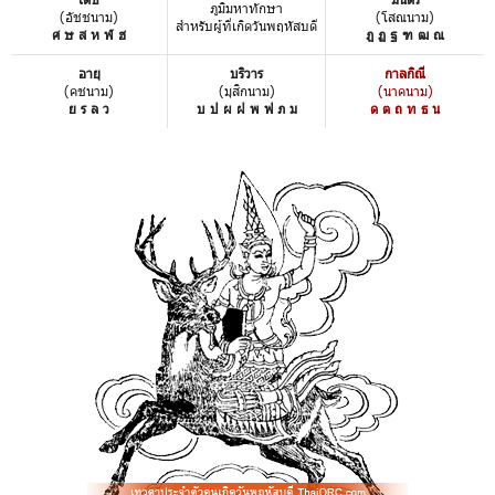
ภูมิมหาทักษา
(อัชชนาม)
(โสณนาม)
สำหรับผู้ที่เกิดวันพฤหัสบดี
ศ ษ ส ห ฬ ฮ
ฎ ฏ ฐ ฑ ฒ ณ
อายุ
บริวาร
กาลกิณี
(คชนาม)
(มุสิกนาม)
(นาคนาม)
ย ร ล ว
บ ป ผ ฝ พ ฟ ภ ม
ด ต ถ ท ธ น