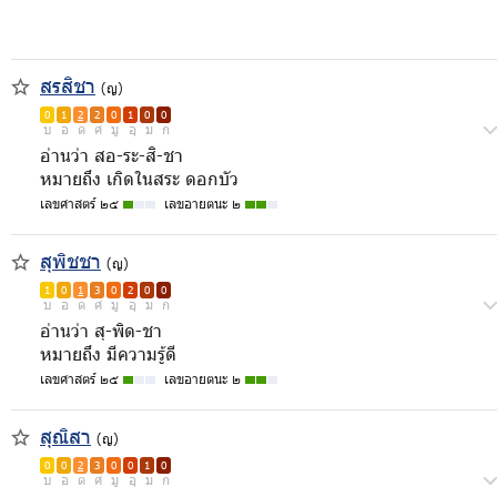
สรสิชา
(ญ)
0
1
2
2
0
1
0
0
บ
อ
ด
ศ
มู
อุ
ม
ก
อ่านว่า สอ-ระ-สิ-ชา
หมายถึง เกิดในสระ ดอกบัว
เลขศาสตร์ ๒๕
เลขอายตนะ ๒
สุพิชชา
(ญ)
1
0
1
3
0
2
0
0
บ
อ
ด
ศ
มู
อุ
ม
ก
อ่านว่า สุ-พิด-ชา
หมายถึง มีความรู้ดี
เลขศาสตร์ ๒๕
เลขอายตนะ ๒
สุณิสา
(ญ)
0
0
2
3
0
0
1
0
บ
อ
ด
ศ
มู
อุ
ม
ก