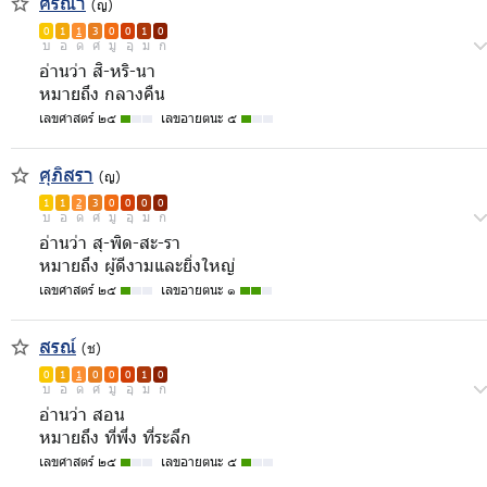
ศิริณา
(ญ)
0
1
1
3
0
0
1
0
บ
อ
ด
ศ
มู
อุ
ม
ก
อ่านว่า สิ-หริ-นา
หมายถึง กลางคืน
เลขศาสตร์ ๒๕
เลขอายตนะ ๕
ศุภิสรา
(ญ)
1
1
2
3
0
0
0
0
บ
อ
ด
ศ
มู
อุ
ม
ก
อ่านว่า สุ-พิด-สะ-รา
หมายถึง ผู้ดีงามและยิ่งใหญ่
เลขศาสตร์ ๒๕
เลขอายตนะ ๑
สรณ์
(ช)
0
1
1
0
0
0
1
0
บ
อ
ด
ศ
มู
อุ
ม
ก
อ่านว่า สอน
หมายถึง ที่พึ่ง ที่ระลึก
เลขศาสตร์ ๒๕
เลขอายตนะ ๕