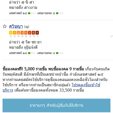
อ่านว่า สุ-นิ-สา
หมายถึง สาวงาม
เลขศาสตร์ ๒๕
เลขอายตนะ ๕
สุวิชญา
(ญ)
0
1
1
3
0
2
0
0
บ
อ
ด
ศ
มู
อุ
ม
ก
อ่านว่า สุ-วิด-ชะ-ยา
หมายถึง ผู้รู้แจ้งดี
เลขศาสตร์ ๒๕
เลขอายตนะ ๔
ชื่อมงคลฟรี! 5,000 รายชื่อ พบชื่อมงคล 9 รายชื่อ
เกี่ยวกับคนเกิด
วันพฤหัสบดี มีอักษรที่เป็นเดชนำหน้าชื่อ กำลังเลขศาสตร์ ๒๕
หากท่านเคยสมัครใช้บริการดูชื่อมงคลและคงเหลือชั่วโมงสำหรับ
ใช้บริการ หรือหากท่านเป็นสมาชิกอยู่แล้ว
โปรดลงชื่อเข้าใช้
บริการ
เพื่อค้นหาชื่อมงคลทั้งหมด 33,500 รายชื่อ
ราคาเบาๆ สำหรับผู้เริ่มต้นใช้บริการ