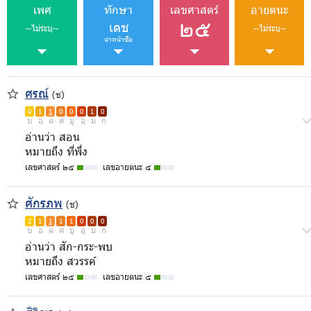
เพศ
ทักษา
เลขศาสตร์
อายตนะ
๒๕
เดช
--ไม่ระบุ--
--ไม่ระบุ--
นำหน้าชื่อ
ศรณ์
(ช)
0
1
1
0
0
0
1
0
บ
อ
ด
ศ
มู
อุ
ม
ก
อ่านว่า สอน
หมายถึง ที่พึ่ง
เลขศาสตร์ ๒๕
เลขอายตนะ ๕
ศักรภพ
(ช)
2
1
1
1
1
0
0
0
บ
อ
ด
ศ
มู
อุ
ม
ก
อ่านว่า สัก-กระ-พบ
หมายถึง สวรรค์
เลขศาสตร์ ๒๕
เลขอายตนะ ๕