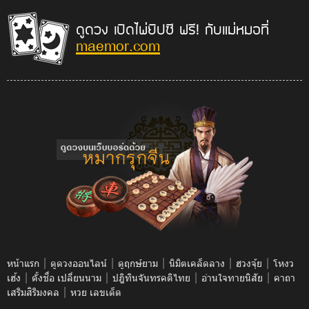
ดูดวง เปิดไพ่ยิปซี ฟรี! กับแม่หมอที่
maemor.com
|
|
|
|
|
หน้าแรก
ดูดวงออนไลน์
ดูฤกษ์ยาม
นิมิตเคล็ดลาง
ฮวงจุ้ย
โหงว
|
|
|
|
เฮ้ง
ตั้งชื่อ เปลี่ยนนาม
ปฎิทินจันทรคติไทย
อ่านใจทายนิสัย
คาถา
|
เสริมสิริมงคล
หวย เลขเด็ด