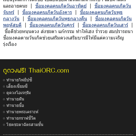
และอายตนะ |
ชื่อมงคลคนเกิดวันอาทิตย์
|
ชื่อมงคลคนเกิดวัน
จันทร์
|
ชื่อมงคลคนเกิดวันอังคาร
|
ชื่อมงคลคนเกิดวันพุธ
กลางวัน
|
ชื่อมงคลคนเกิดวันพุธกลางคืน
|
ชื่อมงคลคนเกิดวัน
พฤหัสบดี
|
ชื่อมงคลคนเกิดวันศุกร์
|
ชื่อมงคลคนเกิดวันเสาร์
|
ชื่อดีช่วยหนุนดวง ส่งชะตา แก้กรรม ทำให้เฮง ร่ำรวย สมปรารถนา
ชื่อมงคลตามวันเกิดช่วยเสริมดวงเสริมบารมีให้มีแต่ความเจริญ
รุ่งเรือง
ThaiORC.com
ดูดวงฟรี!
ทำนายไพ่ยิปซี
เสี่ยงเซียมซี
ดูดวงโอเรกุรัม
ทำนายฝัน
ทำนายชื่อ
ทำนายพระเคราะห์
ทำนายกราฟชีวิต
โชคชะตาฉัตรสามชั้น