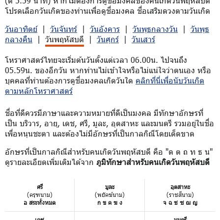
(ตี 5.59 นาที) หากไม่ต้องการดูชื่อมงคลของคนเกิดวันพฤหัสบดี
โปรดเลือกวันเกิดของท่านเพื่อดูชื่อมงคล ชื่อเสริมดวงตามวันเกิด
วันอาทิตย์
|
วันจันทร์
|
วันอังคาร
|
วันพุธกลางวัน
|
วันพุธ
กลางคืน
|
วันพฤหัสบดี
|
วันศุกร์
|
วันเสาร์
โหราศาสตร์ไทยจะเริ่มต้นวันตั้งแต่เวลา 06.00น. ไปจนถึง
05.59น. ของอีกวัน หากท่านไม่เข้าใจหรือไม่แน่ใจว่าตนเอง หรือ
บุคคลที่ท่านต้องการดูชื่อมงคลเกิดวันใด
คลิกที่นี่เพื่อนับวันเกิด
ตามหลักโหราศาสตร์
ชื่อที่ดีควรมีภาษาและความหมายที่ดีเป็นมงคล มีทักษาอักษรที่
เป็น บริวาร, อายุ, เดช, ศรี, มูละ, อุตสาหะ และมนตรี รวมอยู่ในชื่อ
เพื่อหนุนชะตา และต้องไม่มีอักษรที่เป็นกาลกิณีโดยเด็ดขาด
อักษรที่เป็นกาลกิณีสำหรับคนเกิดวันพฤหัสบดี คือ "ด ต ถ ท ธ น"
ดูรายละเอียดเพิ่มเติมได้จาก
ภูมิทักษาสำหรับคนเกิดวันพฤหัสบดี
ศรี
มูละ
อุตสาหะ
(ครุฑนาม)
(พยัคฆ์นาม)
(ราชสีนาม)
อ สระทั้งหมด
ก ข ค ฆ ง
จ ฉ ช ซ ฌ ญ
เดช
มนตรี