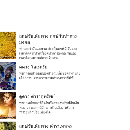
ฤกษ์วันเดินทาง ฤกษ์วันทำการ
มงคล
ทำนายว่าวันและเวลาใดเป็นฤกษ์ดี วันและ
เวลาใดควรทำหรืองดทำการมงคล วันและ
เวลาใดเหมาะแก่การเดินทาง
ดูดวง โอเรกุรัม
พยากรณ์คำตอบของคำถามที่ผู้ขอคำทำนาย
เลือกถาม ตามตำราเก่าแก่ของชาวยิปซี
ดูดวง ตำราดูทรัพย์
พยากรณ์ชะตาชีวิตในเรื่องของทรัพย์สินเงิน
ทอง ว่าจะยากดีมีจน จะฝืดเคือง หรือจะ
ร่ำรวยมากน้อยเพียงใด
ฤกษ์วันเดินทาง ตำราเทพจร