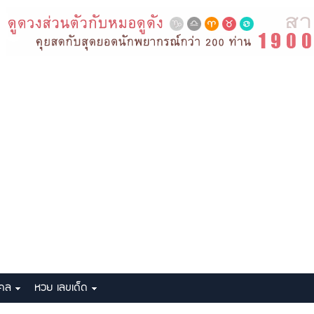
งคล
หวย เลขเด็ด