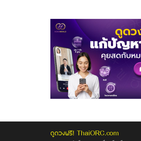
ThaiORC.com
ดูดวงฟรี!