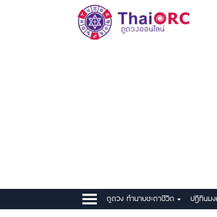
ดูดวง ทำนายชะตาชีวิต
ปฎิทินม