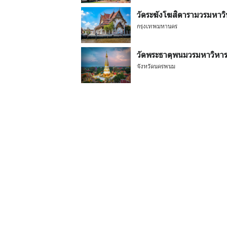
วัดระฆังโฆสิตารามวรมหาว
กรุงเทพมหานคร
วัดพระธาตุพนมวรมหาวิหา
จังหวัดนครพนม