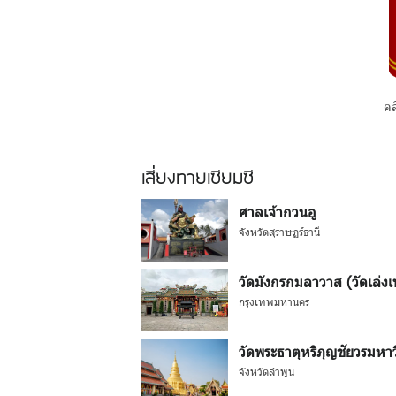
คล
เสี่ยงทายเซียมซี
ศาลเจ้ากวนอู
จังหวัดสุราษฏร์ธานี
วัดมังกรกมลาวาส (วัดเล่งเน่
กรุงเทพมหานคร
วัดพระธาตุหริภุญชัยวรมหา
จังหวัดลำพูน