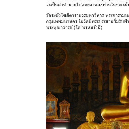
จะเป็นคำทำนายโชคชะตาของท่านในขณะนั้
วัดระฆังโฆสิตารามวรมหาวิหาร พระอารามหลว
กรุงเทพมหานคร ในวัดมีพระประธานยิ้มรับฟ้า
พระพุฒาจารย์ (โต พรหมรังสี)