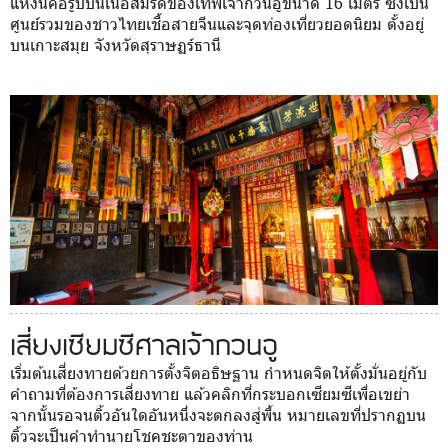
แห่งนี้คือรูปปั้นเนื้อสัมริดของเทพเจ้ากวนอูขนาด 16 เมตร ซึ่งเป็น
ศูนย์รวมของชาวไทยเชื้อสายจีนและจุดท่องเที่ยวยอดนิยม ตั้งอยู่
บนเกาะสมุย จังหวัดสุราษฏร์ธานี
เสี่ยงเซียมซีศาลเจ้ากวนอู
เริ่มต้นเสี่ยงทายด้วยการตั้งจิตอธิษฐาน กำหนดจิตให้ตั้งมั่นอยู่กับ
คำถามที่ต้องการเสี่ยงทาย แล้วคลิกที่กระบอกเซียมซีเพื่อเขย่า
จากนั้นรอจนติ้วอันใดอันหนึ่งจะตกลงสู่พื้น หมายเลขที่ปรากฏบน
ติ้วจะเป็นคำทำนายโชคชะตาของท่าน