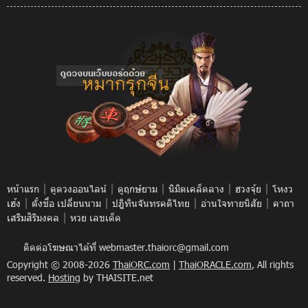
|
|
|
|
|
หน้าแรก
ดูดวงออนไลน์
ดูฤกษ์ยาม
นิมิตเคล็ดลาง
ฮวงจุ้ย
โหงว
|
|
|
|
เฮ้ง
ตั้งชื่อ เปลี่ยนนาม
ปฎิทินจันทรคติไทย
อ่านใจทายนิสัย
คาถา
|
เสริมสิริมงคล
หวย เลขเด็ด
ติดต่อโฆษณาได้ที่
webmaster.thaiorc@gmail.com
Copyright © 2008-2026
ThaiORC.com
|
ThaiORACLE.com
, All rights
reserved.
Hosting
by THAISITE.net