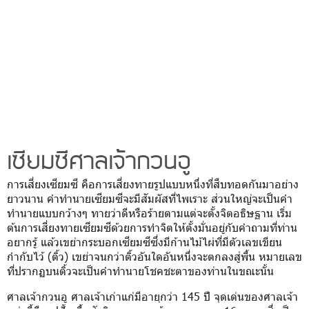
เซียมซีศาลเจ้ากวนอู
การเสี่ยงเซียมซี คือการเสี่ยงทายรูปแบบหนึ่งที่สืบทอดกันมาอย่าง
ยาวนาน คำทำนายเซียมซีจะมีสัมผัสที่ไพเราะ ส่วนใหญ่จะเป็นคำ
ทำนายแบบกว้างๆ ทายว่าดีหรือร้ายตามแต่จะตั้งจิตอธิษฐาน เริ่ม
ต้นการเสี่ยงทายเซียมซีด้วยการทำจิตให้ตั้งมั่นอยู่กับคำถามที่ท่าน
อยากรู้ แล้วเขย่ากระบอกเซียมซีซึ่งมีก้านไม้ไผ่ที่มีตัวเลขเขียน
กำกับไว้ (ติ้ว) เขย่าจนกว่าติ้วอันใดอันหนึ่งจะตกลงสู่พื้น หมายเลข
ที่ปรากฏบนติ้วจะเป็นคำทำนายโชคชะตาของท่านในขณะนั้น
ศาลเจ้ากวนอู ศาลเจ้าเก่าแก่มีอายุกว่า 145 ปี จุดเด่นของศาลเจ้า