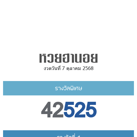
หวยฮานอย
งวดวันที่ 7 ตุลาคม 2568
รางวัลพิเศษ
42
525