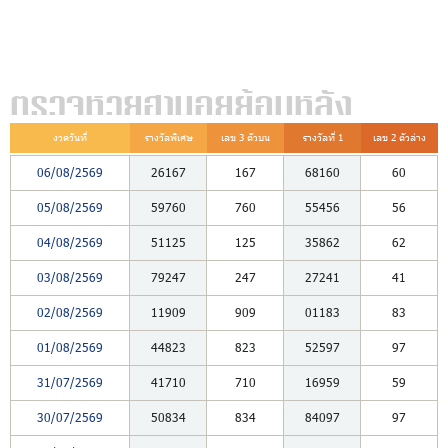
ตรวจหวยฮานอยย้อนหลัง
งวดวันที่
รางวัลพิเศษ
เลข 3 ตัวบน
รางวัลที่ 1
เลข 2 ตัวล่าง
06/08/2569
26167
167
68160
60
05/08/2569
59760
760
55456
56
04/08/2569
51125
125
35862
62
03/08/2569
79247
247
27241
41
02/08/2569
11909
909
01183
83
01/08/2569
44823
823
52597
97
31/07/2569
41710
710
16959
59
30/07/2569
50834
834
84097
97