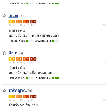
เลขศาสตร์ ๒๖
เลขอายตนะ ๙
ติณณ์
(ช)
0
0
1
0
0
2
1
0
บ
อ
ด
ศ
มู
อุ
ม
ก
อ่านว่า ติน
หมายถึง ผู้ข้ามพ้นความทุกข์แล้ว
เลขศาสตร์ ๒๖
เลขอายตนะ ๕
ติณห์
(ช)
0
1
1
0
0
1
1
0
บ
อ
ด
ศ
มู
อุ
ม
ก
อ่านว่า ติน
หมายถึง กล้าแข็ง, แหลมคม
เลขศาสตร์ ๒๖
เลขอายตนะ ๙
ธาริตญาณ
(ช)
1
0
3
0
1
1
2
0
บ
อ
ด
ศ
มู
อุ
ม
ก
อ่านว่า ทา-ริด-ยาน