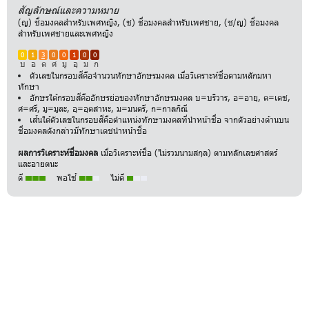
สัญลักษณ์และความหมาย
(ญ) ชื่อมงคลสำหรับเพศหญิง, (ช) ชื่อมงคลสำหรับเพศชาย, (ช/ญ) ชื่อมงคล
สำหรับเพศชายและเพศหญิง
0
1
3
0
0
1
0
0
บ
อ
ด
ศ
มู
อุ
ม
ก
ตัวเลขในกรอบสีคือจำนวนทักษาอักษรมงคล เมื่อวิเคราะห์ชื่อตามหลักมหา
ทักษา
อักษรใต้กรอบสีคืออักษรย่อของทักษาอักษรมงคล บ=บริวาร, อ=อายุ, ด=เดช,
ศ=ศรี, มู=มูละ, อุ=อุตสาหะ, ม=มนตรี, ก=กาลกิณี
เส้นใต้ตัวเลขในกรอบสีคือตำแหน่งทักษามงคลที่นำหน้าชื่อ จากตัวอย่างด้านบน
ชื่อมงคลดังกล่าวมีทักษาเดชนำหน้าชื่อ
ผลการวิเคราะห์ชื่อมงคล
เมื่อวิเคราะห์ชื่อ (ไม่รวมนามสกุล) ตามหลักเลขศาสตร์
และอายตนะ
ดี
พอใช้
ไม่ดี