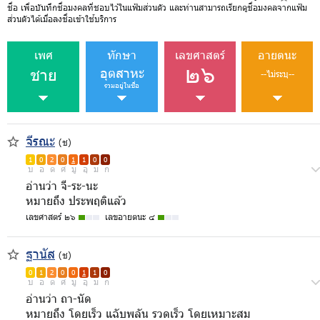
ชื่อ เพื่อบันทึกชื่อมงคลที่ชอบไว้ในแฟ้มส่วนตัว และท่านสามารถเรียกดูชื่อมงคลจากแฟ้ม
ส่วนตัวได้เมื่อลงชื่อเข้าใช้บริการ
เพศ
ทักษา
เลขศาสตร์
อายตนะ
๒๖
ชาย
อุตสาหะ
--ไม่ระบุ--
รวมอยู่ในชื่อ
จีรณะ
(ช)
1
0
2
0
1
1
0
0
บ
อ
ด
ศ
มู
อุ
ม
ก
อ่านว่า จี-ระ-นะ
หมายถึง ประพฤติแล้ว
เลขศาสตร์ ๒๖
เลขอายตนะ ๔
ฐานัส
(ช)
0
1
2
0
0
1
1
0
บ
อ
ด
ศ
มู
อุ
ม
ก
อ่านว่า ถา-นัด
หมายถึง โดยเร็ว แฉับพลัน รวดเร็ว โดยเหมาะสม