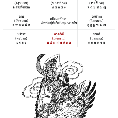
(ครุฑนาม)
(พยัคฆ์นาม)
(ราชสีนาม)
อ สระทั้งหมด
ก ข ค ฆ ง
จ ฉ ช ซ ฌ ญ
อายุ
อุตสาหะ
ภูมิมหาทักษา
(อัชชนาม)
(โสณนาม)
สำหรับผู้ที่เกิดวันพุธกลางคืน
ศ ษ ส ห ฬ ฮ
ฎ ฏ ฐ ฑ ฒ ณ
บริวาร
กาลกิณี
มนตรี
(คชนาม)
(มุสิกนาม)
(นาคนาม)
ย ร ล ว
บ ป ผ ฝ พ ฟ ภ ม
ด ต ถ ท ธ น