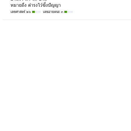
หมายถึง ดำรงไว้ซึ่งปัญญา
เลขศาสตร์ ๒๖
เลขอายตนะ ๓