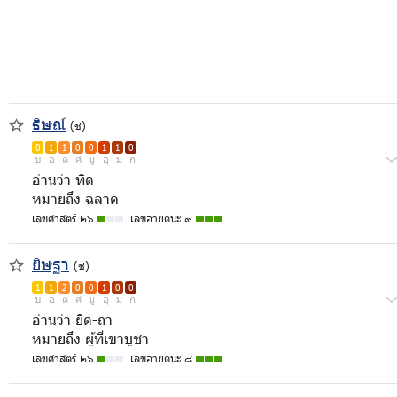
ธิษณ์
(ช)
0
1
1
0
0
1
1
0
บ
อ
ด
ศ
มู
อุ
ม
ก
อ่านว่า ทิด
หมายถึง ฉลาด
เลขศาสตร์ ๒๖
เลขอายตนะ ๙
ยิษฐา
(ช)
1
1
2
0
0
1
0
0
บ
อ
ด
ศ
มู
อุ
ม
ก
อ่านว่า ยิด-ถา
หมายถึง ผู้ที่เขาบูชา
เลขศาสตร์ ๒๖
เลขอายตนะ ๘