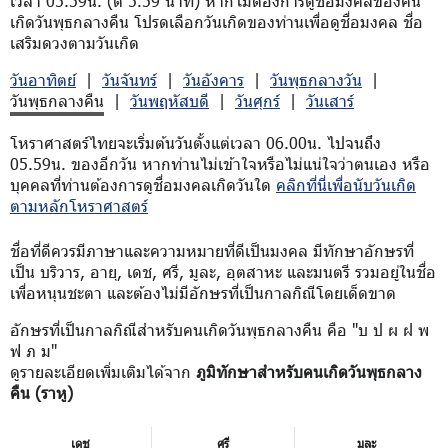
เวลา 05.59น. (ตี 5.59 นาที) หากไม่ต้องการดูชื่อมงคลของคน
เกิดวันพุธกลางคืน โปรดเลือกวันเกิดของท่านเพื่อดูชื่อมงคล ชื่อ
เสริมดวงตามวันเกิด
วันอาทิตย์
|
วันจันทร์
|
วันอังคาร
|
วันพุธกลางวัน
|
วันพุธกลางคืน
|
วันพฤหัสบดี
|
วันศุกร์
|
วันเสาร์
โหราศาสตร์ไทยจะเริ่มต้นวันตั้งแต่เวลา 06.00น. ไปจนถึง
05.59น. ของอีกวัน หากท่านไม่เข้าใจหรือไม่แน่ใจว่าตนเอง หรือ
บุคคลที่ท่านต้องการดูชื่อมงคลเกิดวันใด
คลิกที่นี่เพื่อนับวันเกิด
ตามหลักโหราศาสตร์
ชื่อที่ดีควรมีภาษาและความหมายที่ดีเป็นมงคล มีทักษาอักษรที่
เป็น บริวาร, อายุ, เดช, ศรี, มูละ, อุตสาหะ และมนตรี รวมอยู่ในชื่อ
เพื่อหนุนชะตา และต้องไม่มีอักษรที่เป็นกาลกิณีโดยเด็ดขาด
อักษรที่เป็นกาลกิณีสำหรับคนเกิดวันพุธกลางคืน คือ "บ ป ผ ฝ พ
ฟ ภ ม"
ดูรายละเอียดเพิ่มเติมได้จาก
ภูมิทักษาสำหรับคนเกิดวันพุธกลาง
คืน (ราหู)
เดช
ศรี
มูละ