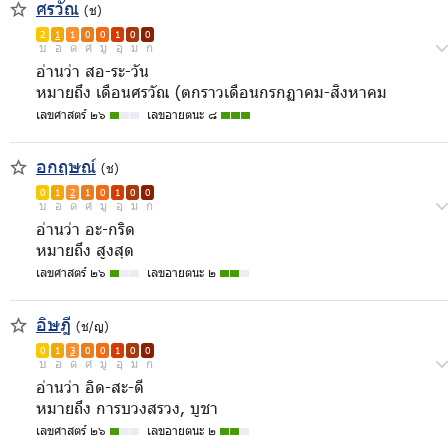
ศรวัณ
(ช)
2
1
1
0
0
1
0
0
บ
อ
ด
ศ
มู
อุ
ม
ก
อ่านว่า สอ-ระ-วัน
หมายถึง เดือนศรวัณ (ตกราวเดือนกรกฏาคม-สิงหาคม
เลขศาสตร์ ๒๖
เลขอายตนะ ๘
อกฤษณ์
(ช)
0
1
2
1
0
1
0
0
บ
อ
ด
ศ
มู
อุ
ม
ก
อ่านว่า อะ-กริด
หมายถึง สูงสุด
เลขศาสตร์ ๒๖
เลขอายตนะ ๒
อิษฎี
(ช/ญ)
0
1
3
0
0
1
0
0
บ
อ
ด
ศ
มู
อุ
ม
ก
อ่านว่า อิด-สะ-ดี
หมายถึง การบวงสรวง, บูชา
เลขศาสตร์ ๒๖
เลขอายตนะ ๒