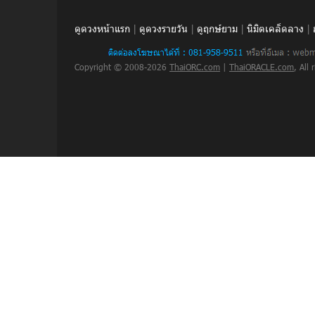
ดูดวงหน้าแรก
|
ดูดวงรายวัน
|
ดูฤกษ์ยาม
|
นิมิตเคล็ดลาง
|
Copyright © 2008-2026
ThaiORC.com
|
ThaiORACLE.com
, All