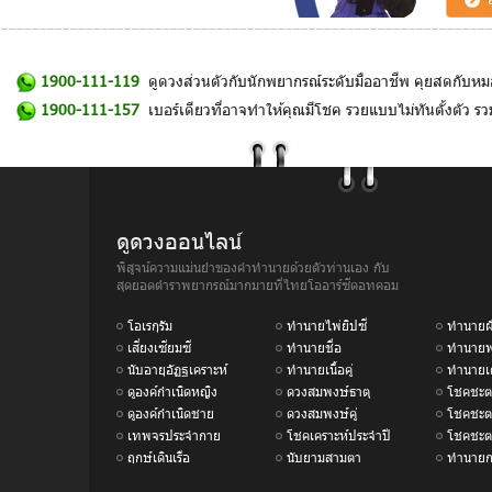
1900-111-119
ดูดวงส่วนตัวกับนักพยากรณ์ระดับมืออาชีพ คุยสดกับหม
1900-111-157
เบอร์เดียวที่อาจทำให้คุณมีโชค รวยแบบไม่ทันตั้งตัว 
ดูดวงออนไลน์
พิสูจน์ความแม่นยำของคำทำนายด้วยตัวท่านเอง กับ
สุดยอดตำราพยากรณ์มากมายที่ไทยโออาร์ซีดอทคอม
โอเรกุรัม
ทำนายไพ่ยิปซี
ทำนายฝ
เสี่ยงเซียมซี
ทำนายชื่อ
ทำนายพ
นับอายุอัฏฐเคราะห์
ทำนายเนื้อคู่
ทำนายเ
ดูองค์กำเนิดหญิง
ดวงสมพงษ์ธาตุ
โชคชะตา
ดูองค์กำเนิดชาย
ดวงสมพงษ์คู่
โชคชะต
เทพจรประจำกาย
โชคเคราะห์ประจำปี
โชคชะต
ฤกษ์เดินเรือ
นับยามสามตา
ทำนายกร