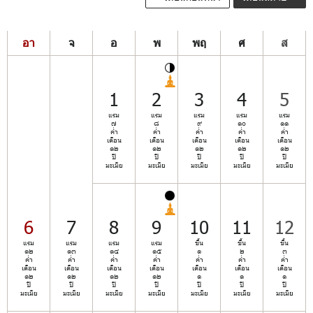
อา
จ
อ
พ
พฤ
ศ
ส
1
2
3
4
5
แรม
แรม
แรม
แรม
แรม
๗
๘
๙
๑๐
๑๑
ค่ำ
ค่ำ
ค่ำ
ค่ำ
ค่ำ
เดือน
เดือน
เดือน
เดือน
เดือน
๑๒
๑๒
๑๒
๑๒
๑๒
ปี
ปี
ปี
ปี
ปี
มะเมีย
มะเมีย
มะเมีย
มะเมีย
มะเมีย
6
7
8
9
10
11
12
แรม
แรม
แรม
แรม
ขึ้น
ขึ้น
ขึ้น
๑๒
๑๓
๑๔
๑๕
๑
๒
๓
ค่ำ
ค่ำ
ค่ำ
ค่ำ
ค่ำ
ค่ำ
ค่ำ
เดือน
เดือน
เดือน
เดือน
เดือน
เดือน
เดือน
๑๒
๑๒
๑๒
๑๒
๑
๑
๑
ปี
ปี
ปี
ปี
ปี
ปี
ปี
มะเมีย
มะเมีย
มะเมีย
มะเมีย
มะเมีย
มะเมีย
มะเมีย