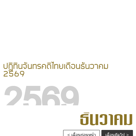
ปฏิทินจันทรคติไทยเดือนธันวาคม
2569
2569
ธันวาคม
< เดือนก่อนหน้า
เดือนถัดไป >