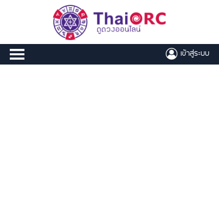
เข้าสู่ระบบ