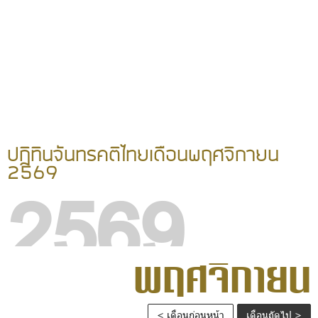
ปฏิทินจันทรคติไทยเดือนพฤศจิกายน
2569
2569
พฤศจิกายน
< เดือนก่อนหน้า
เดือนถัดไป >