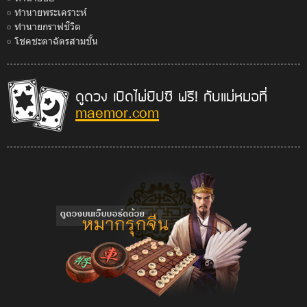
ทำนายพระเคราะห์
ทำนายกราฟชีวิต
โชคชะตาฉัตรสามชั้น
ดูดวง เปิดไพ่ยิปซี ฟรี! กับแม่หมอที่
maemor.com