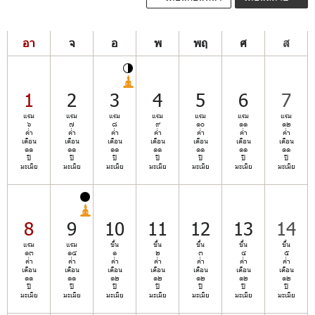
อา
จ
อ
พ
พฤ
ศ
ส
1
2
3
4
5
6
7
แรม
แรม
แรม
แรม
แรม
แรม
แรม
๖
๗
๘
๙
๑๐
๑๑
๑๒
ค่ำ
ค่ำ
ค่ำ
ค่ำ
ค่ำ
ค่ำ
ค่ำ
เดือน
เดือน
เดือน
เดือน
เดือน
เดือน
เดือน
๑๑
๑๑
๑๑
๑๑
๑๑
๑๑
๑๑
ปี
ปี
ปี
ปี
ปี
ปี
ปี
มะเมีย
มะเมีย
มะเมีย
มะเมีย
มะเมีย
มะเมีย
มะเมีย
8
9
10
11
12
13
14
แรม
แรม
ขึ้น
ขึ้น
ขึ้น
ขึ้น
ขึ้น
๑๓
๑๔
๑
๒
๓
๔
๕
ค่ำ
ค่ำ
ค่ำ
ค่ำ
ค่ำ
ค่ำ
ค่ำ
เดือน
เดือน
เดือน
เดือน
เดือน
เดือน
เดือน
๑๑
๑๑
๑๒
๑๒
๑๒
๑๒
๑๒
ปี
ปี
ปี
ปี
ปี
ปี
ปี
มะเมีย
มะเมีย
มะเมีย
มะเมีย
มะเมีย
มะเมีย
มะเมีย