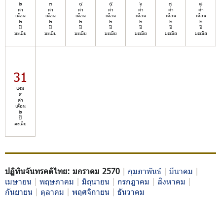
๒
๓
๔
๕
๖
๗
๘
ค่ำ
ค่ำ
ค่ำ
ค่ำ
ค่ำ
ค่ำ
ค่ำ
เดือน
เดือน
เดือน
เดือน
เดือน
เดือน
เดือน
๒
๒
๒
๒
๒
๒
๒
ปี
ปี
ปี
ปี
ปี
ปี
ปี
มะเมีย
มะเมีย
มะเมีย
มะเมีย
มะเมีย
มะเมีย
มะเมีย
31
แรม
๙
ค่ำ
เดือน
๒
ปี
มะเมีย
ปฏิทินจันทรคติไทย:
มกราคม 2570
|
กุมภาพันธ์
|
มีนาคม
|
เมษายน
|
พฤษภาคม
|
มิถุนายน
|
กรกฎาคม
|
สิงหาคม
|
กันยายน
|
ตุลาคม
|
พฤศจิกายน
|
ธันวาคม