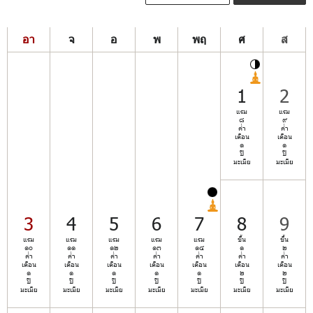
อา
จ
อ
พ
พฤ
ศ
ส
1
2
แรม
แรม
๘
๙
ค่ำ
ค่ำ
เดือน
เดือน
๑
๑
ปี
ปี
มะเมีย
มะเมีย
3
4
5
6
7
8
9
แรม
แรม
แรม
แรม
แรม
ขึ้น
ขึ้น
๑๐
๑๑
๑๒
๑๓
๑๔
๑
๒
ค่ำ
ค่ำ
ค่ำ
ค่ำ
ค่ำ
ค่ำ
ค่ำ
เดือน
เดือน
เดือน
เดือน
เดือน
เดือน
เดือน
๑
๑
๑
๑
๑
๒
๒
ปี
ปี
ปี
ปี
ปี
ปี
ปี
มะเมีย
มะเมีย
มะเมีย
มะเมีย
มะเมีย
มะเมีย
มะเมีย