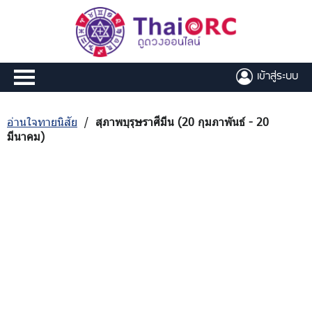
เข้าสู่ระบบ
อ่านใจทายนิสัย
/
สุภาพบุรุษราศีมีน (20 กุมภาพันธ์ - 20
มีนาคม)