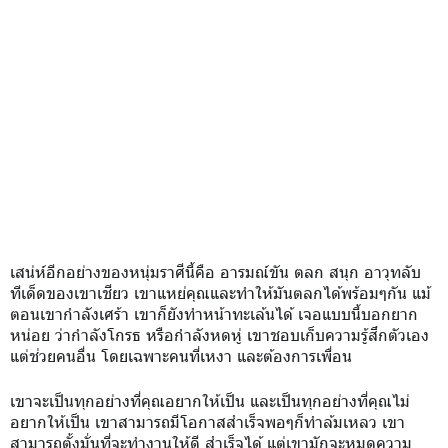
เสน่ห์อีกอย่างของหนุ่มราศีนี้คือ อารมณ์ขัน ตลก สนุก อาวุทลับ
ทีเด็ดของเขาเชียว เขาแหย่คุณและทำให้มันตลกได้พร้อมๆกัน แม้
ตอนเขากำลังเศร้า เขาก็ยังทำหน้าทะเล้นได้ เจอแบบนี้บอกยาก
หน่อย ว่ากำลังโกรธ หรือกำลังหดหู่ เขาชอบเก็บความรู้สึกตัวเอง
แต่ช่วยคนอื่น โดยเฉพาะคนที่เหงา และต้องการเพื่อน
เขาจะเป็นทุกอย่างที่คุณอยากให้เป็น และเป็นทุกอย่างที่คุณไม่
อยากให้เป็น เขาสามารถมีโอกาสสำเร็จพอๆก็ทำล้มเหลว เขา
สามารถตั้งมั่นที่จะทำงานให้ดี สำเร็จได้ แต่เขามักจะหมดความ