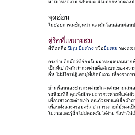
มารยาทงดงาม รสนิยมดี สู้ไม่ถอยหากต้องป
จุดอ่อน
ไม่ชอบการเผชิญหน้า และมักโอนอ่อนผ่อนปรน
คู่รักที่เหมาะสม
ดีที่สุดคือ
ปีกุน
ปีมะโรง
หรือ
ปีมะแม
รองลงม
กระต่ายคือสัตว์ที่อ่อนโยนน่าทะนุถนอมมากที
เป็นที่เข้าใจกันว่ากระต่ายคือลักษณ์ของควา
อื่น ไม่มีใครปฏิเสธผู้ที่เกิดปีเถาะ เนื่องจากชา
บ้านเรือนของชาวกระต่ายมักจะสวยงามเสมอ ค
รสนิยมที่ดี คุณจึงมักพบชาวกระต่ายที่แต่งตั
เพื่อนชาวกระต่ายเข้า คุณก็จะพบแต่เสื้อผ้าส
เพื่อนฝูงและครอบครัว ชาวกระต่ายก็ยังคงเป็
โบราณและรู้สึกไม่ปลอดภัยได้ง่าย จึงทำให้