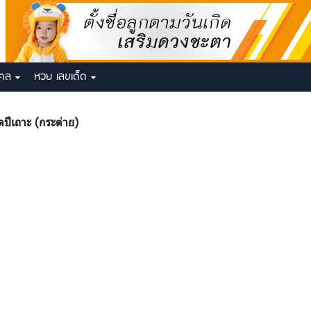
งคล
หวย เลขเด็ด
ปีเถาะ (กระต่าย)