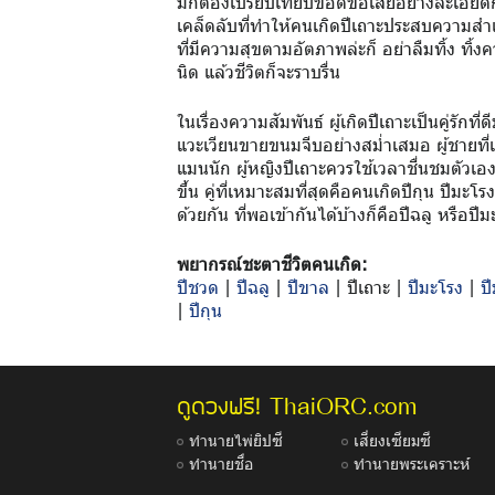
มักต้องเปรียบเทียบข้อดีข้อเสียอย่างละเอีย
เคล็ดลับที่ทำให้คนเกิดปีเถาะประสบความสำ
ที่มีความสุขตามอัตภาพล่ะก็ อย่าลืมทิ้ง ทิ
นิด แล้วชีวิตก็จะราบรื่น
ในเรื่องความสัมพันธ์ ผู้เกิดปีเถาะเป็นคู่รักที
แวะเวียนขายขนมจีบอย่างสม่ำเสมอ ผู้ชายที่เก
แมนนัก ผู้หญิงปีเถาะควรใช้เวลาชื่นชมตัวเ
ขึ้น คู่ที่เหมาะสมที่สุดคือคนเกิดปีกุน ปีม
ด้วยกัน ที่พอเข้ากันได้บ้างก็คือปีฉลู หรือปี
พยากรณ์ชะตาชีวิตคนเกิด:
ปีชวด
|
ปีฉลู
|
ปีขาล
|
ปีเถาะ
|
ปีมะโรง
|
ปี
|
ปีกุน
ThaiORC.com
ดูดวงฟรี!
ทำนายไพ่ยิปซี
เสี่ยงเซียมซี
ทำนายชื่อ
ทำนายพระเคราะห์