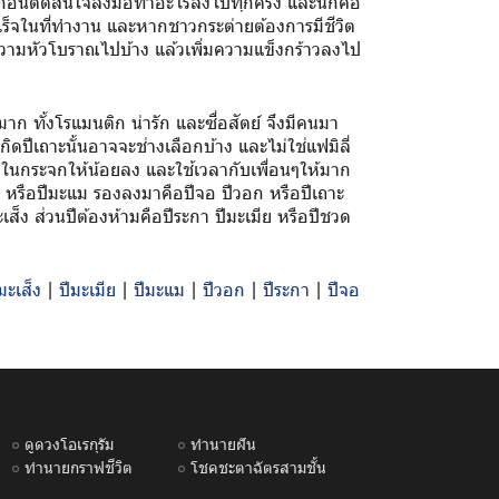
ดก่อนตัดสินใจลงมือทำอะไรลงไปทุกครั้ง และนี่ก็คือ
เร็จในที่ทำงาน และหากชาวกระต่ายต้องการมีชีวิต
้งความหัวโบราณไปบ้าง แล้วเพิ่มความแข็งกร้าวลงไป
่ดีมาก ทั้งโรแมนติก น่ารัก และซื่อสัตย์ จึงมีคนมา
ิดปีเถาะนั้นอาจจะช่างเลือกบ้าง และไม่ใช่แฟมิลี่
องในกระจกให้น้อยลง และใช้เวลากับเพื่อนๆให้มาก
ะโรง หรือปีมะแม รองลงมาคือปีจอ ปีวอก หรือปีเถาะ
มะเส็ง ส่วนปีต้องห้ามคือปีระกา ปีมะเมีย หรือปีชวด
มะเส็ง
|
ปีมะเมีย
|
ปีมะแม
|
ปีวอก
|
ปีระกา
|
ปีจอ
ดูดวงโอเรกุรัม
ทำนายฝัน
ทำนายกราฟชีวิต
โชคชะตาฉัตรสามชั้น