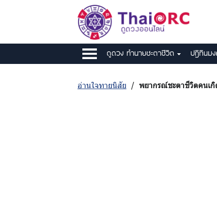
ดูดวง ทำนายชะตาชีวิต
ปฎิทินม
อ่านใจทายนิสัย
/
พยากรณ์ชะตาชีวิตคนเกิด