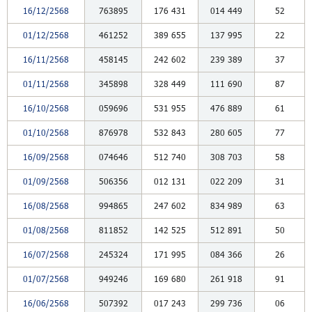
16/12/2568
763895
176
431
014
449
52
01/12/2568
461252
389
655
137
995
22
16/11/2568
458145
242
602
239
389
37
01/11/2568
345898
328
449
111
690
87
16/10/2568
059696
531
955
476
889
61
01/10/2568
876978
532
843
280
605
77
16/09/2568
074646
512
740
308
703
58
01/09/2568
506356
012
131
022
209
31
16/08/2568
994865
247
602
834
989
63
01/08/2568
811852
142
525
512
891
50
16/07/2568
245324
171
995
084
366
26
01/07/2568
949246
169
680
261
918
91
16/06/2568
507392
017
243
299
736
06