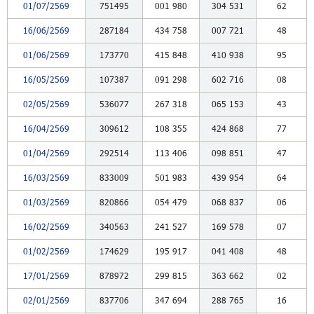
01/07/2569
751495
001
980
304
531
62
16/06/2569
287184
434
758
007
721
48
01/06/2569
173770
415
848
410
938
95
16/05/2569
107387
091
298
602
716
08
02/05/2569
536077
267
318
065
153
43
16/04/2569
309612
108
355
424
868
77
01/04/2569
292514
113
406
098
851
47
16/03/2569
833009
501
983
439
954
64
01/03/2569
820866
054
479
068
837
06
16/02/2569
340563
241
527
169
578
07
01/02/2569
174629
195
917
041
408
48
17/01/2569
878972
299
815
363
662
02
02/01/2569
837706
347
694
288
765
16