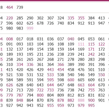
18
464
739
94
220
285
290
302
307
324
335
355
384
413
27
596
602
625
678
726
740
834
912
913
947
75
980
983
999
04
008
017
018
031
036
037
040
045
053
061
85
091
093
103
104
106
108
109
111
115
122
31
132
137
149
154
158
159
164
169
171
172
80
189
193
195
231
236
238
239
241
242
243
55
258
261
265
267
268
271
278
280
283
298
06
310
334
336
361
364
366
389
390
391
396
11
415
420
426
429
443
454
458
476
501
510
19
521
530
531
532
533
538
540
546
549
550
79
584
589
591
594
595
598
600
605
609
613
20
626
628
640
643
644
647
648
663
664
670
99
712
713
720
722
733
736
738
742
755
763
76
779
787
794
800
804
809
812
815
831
832
38
839
848
864
870
876
878
882
888
900
901
23
927
942
943
952
955
959
973
979
995