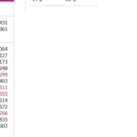
431
961
064
127
173
248
299
403
511
553
614
672
766
835
903