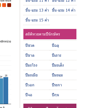
ขึ้น-แรม 11 ค่ำ
ขึ้น-แรม 12 ค่ำ
ตามลำดับสี
-
-
ขึ้น-แรม 13 ค่ำ
ขึ้น-แรม 14 ค่ำ
ขึ้น-แรม 15 ค่ำ
สถิติหวยตามปีนักษัตร
ลักหน่วย
ปีชวด
ปีฉลู
ปีขาล
ปีเถาะ
ปีมะโรง
ปีมะเส็ง
ปีมะเมีย
ปีมะแม
25
24
ปีวอก
ปีระกา
ปีจอ
ปีกุน
ลข 9