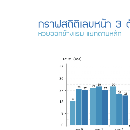
กราฟสถิติเลขหน้า 3 ต
หวยออกข้างแรม แยกตามหลัก
จำ
นวน (ครั้ง)
45
36
30
30
29
28
27
27
27
24
23
19
18
9
0
เลข 0
เลข 1
เลข 2