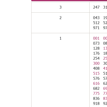
3
247
3
2
043
1
512
5
971
9
1
001
0
073
0
128
1
176
1
254
2
300
3
408
4
515
5
576
5
616
6
682
6
775
7
836
8
918
9