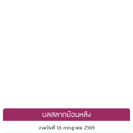
ผลสลากย้อนหลัง
งวดวันที่ 16 กรกฎาคม 2569