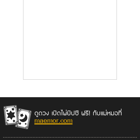
ดูดวง เปิดไพ่ยิปซี ฟรี! กับแม่หมอที่
maemor.com