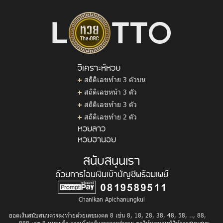
วิเคราะห์หวย
สถิติเลขท้าย 3 ตัวบน
สถิติเลขหน้า 3 ตัว
สถิติเลขท้าย 3 ตัว
สถิติเลขท้าย 2 ตัว
หวยลาว
หวยฮานอย
สนับสนุนเรา
ด้วยการโอนเงินเข้าบัญชีพร้อมเพย์
Chanikan Apichanungkul
ยอดเงินสนับสนุนควรลงท้ายด้วยเลขมงคล 8 เช่น 8, 18, 28, 38, 48, 58, .., 88,