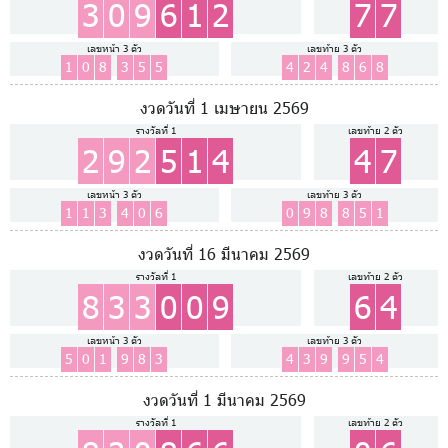
3
0
9
6
1
2
7
7
เลขหน้า 3 ตัว
เลขท้าย 3 ตัว
1
0
8
3
5
5
4
2
4
8
6
8
งวดวันที่ 1 เมษายน 2569
รางวัลที่ 1
เลขท้าย 2 ตัว
2
9
2
5
1
4
4
7
เลขหน้า 3 ตัว
เลขท้าย 3 ตัว
1
1
3
4
0
6
0
9
8
8
5
1
งวดวันที่ 16 มีนาคม 2569
รางวัลที่ 1
เลขท้าย 2 ตัว
8
3
3
0
0
9
6
4
เลขหน้า 3 ตัว
เลขท้าย 3 ตัว
5
0
1
9
8
3
4
3
9
9
5
4
งวดวันที่ 1 มีนาคม 2569
รางวัลที่ 1
เลขท้าย 2 ตัว