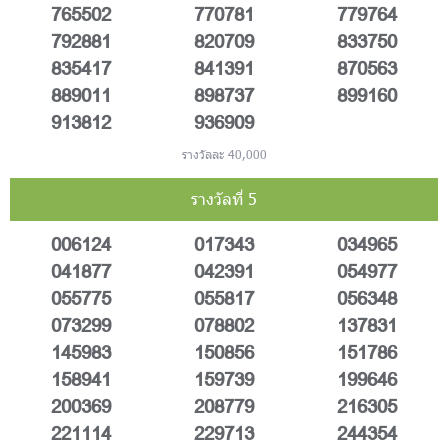
765502
770781
779764
792881
820709
833750
835417
841391
870563
889011
898737
899160
913812
936909
รางวัลละ 40,000
รางวัลที่ 5
006124
017343
034965
041877
042391
054977
055775
055817
056348
073299
078802
137831
145983
150856
151786
158941
159739
199646
200369
208779
216305
221114
229713
244354