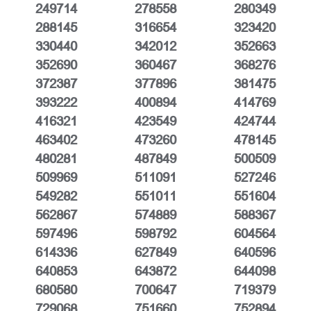
249714
278558
280349
288145
316654
323420
330440
342012
352663
352690
360467
368276
372387
377896
381475
393222
400894
414769
416321
423549
424744
463402
473260
478145
480281
487849
500509
509969
511091
527246
549282
551011
551604
562867
574889
588367
597496
598792
604564
614336
627849
640596
640853
643872
644098
680580
700647
719379
729068
751660
752894