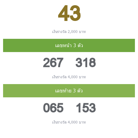
43
เงินรางวัล 2,000 บาท
เลขหน้า 3 ตัว
267 318
เงินรางวัล 4,000 บาท
เลขท้าย 3 ตัว
065 153
เงินรางวัล 4,000 บาท