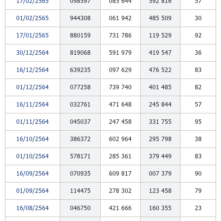
17/02/2565
098597
085
644
592
816
57
01/02/2565
944308
061
942
485
509
30
17/01/2565
880159
731
786
119
529
92
30/12/2564
819068
591
979
419
547
36
16/12/2564
639235
097
629
476
522
83
01/12/2564
077258
739
740
401
485
82
16/11/2564
032761
471
648
245
844
57
01/11/2564
045037
247
458
331
755
95
16/10/2564
386372
602
964
295
798
38
01/10/2564
578171
285
361
379
449
83
16/09/2564
070935
609
817
007
379
90
01/09/2564
114475
278
302
123
458
79
16/08/2564
046750
421
666
160
355
23