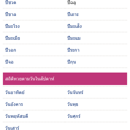
ปีชวด
ปีฉลู
ปีขาล
ปีเถาะ
ปีมะโรง
ปีมะเส็ง
ปีมะเมีย
ปีมะแม
ปีวอก
ปีระกา
ปีจอ
ปีกุน
สถิติหวยตามวันในสัปดาห์
วันอาทิตย์
วันจันทร์
วันอังคาร
วันพุธ
วันพฤหัสบดี
วันศุกร์
วันเสาร์