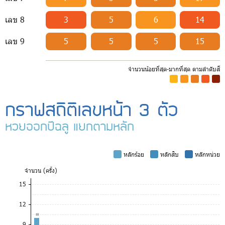
เลข 8
3
5
6
14
เลข 9
5
5
5
15
จำนวนน้อยที่สุด-มากที่สุด ตามลำดับสี
-
-
-
-
-
กราฟสถิติเลขหน้า 3 ตัว
หวยออกปีฉลู แยกตามหลัก
-
หลักร้อย
-
หลักสิบ
-
หลักหน่วย
จำ
นวน (ครั้ง)
15
12
10
9