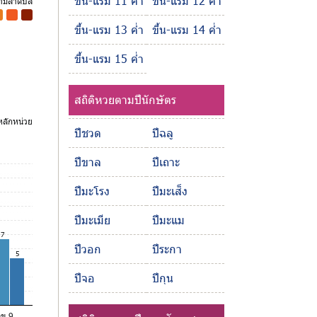
ขึ้น-แรม 11 ค่ำ
ขึ้น-แรม 12 ค่ำ
ตามลำดับสี
-
-
ขึ้น-แรม 13 ค่ำ
ขึ้น-แรม 14 ค่ำ
ขึ้น-แรม 15 ค่ำ
สถิติหวยตามปีนักษัตร
ลักหน่วย
ปีชวด
ปีฉลู
ปีขาล
ปีเถาะ
ปีมะโรง
ปีมะเส็ง
ปีมะเมีย
ปีมะแม
7
ปีวอก
ปีระกา
5
ปีจอ
ปีกุน
ลข 9