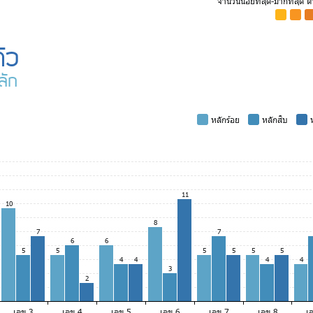
จำนวนน้อยที่สุด-มากที่สุด 
-
-
-
ัว
ลัก
-
หลักร้อย
-
หลักสิบ
-
ห
11
10
8
7
7
6
6
5
5
5
5
5
5
4
4
4
4
3
2
เลข 3
เลข 4
เลข 5
เลข 6
เลข 7
เลข 8
เ