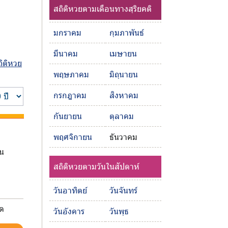
สถิติหวยตามเดือนทางสุริยคติ
มกราคม
กุมภาพันธ์
มีนาคม
เมษายน
ถิติหวย
พฤษภาคม
มิถุนายน
กรกฎาคม
สิงหาคม
กันยายน
ตุลาคม
พฤศจิกายน
ธันวาคม
อน
สถิติหวยตามวันในสัปดาห์
วันอาทิตย์
วันจันทร์
มด
วันอังคาร
วันพุธ