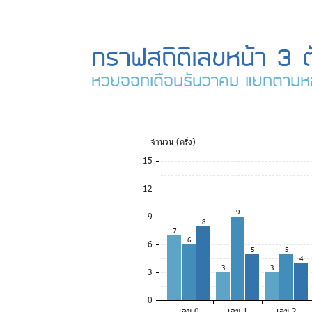
กราฟสถิติเลขหน้า 3 ต
หวยออกเดือนธันวาคม แยกตามห
จำ
นวน (ครั้ง)
15
12
9
9
8
7
6
6
5
5
4
3
3
3
0
เลข 0
เลข 1
เลข 2