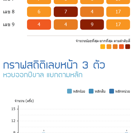
เลข 8
6
7
4
17
เลข 9
4
4
9
17
จำนวนน้อยที่สุด-มากที่สุด ตามลำดับสี
-
-
-
-
-
กราฟสถิติเลขหน้า 3 ตัว
หวยออกปีขาล แยกตามหลัก
-
หลักร้อย
-
หลักสิบ
-
หลักหน่วย
จำ
นวน (ครั้ง)
15
12
9
9
9