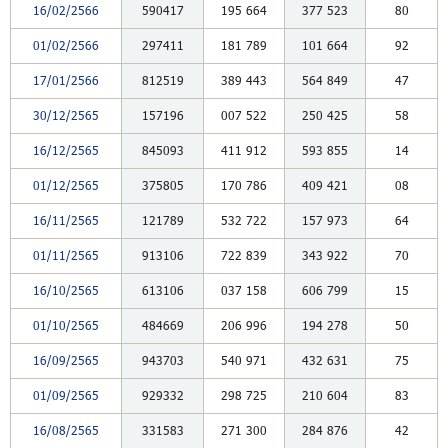
16/02/2566
590417
195
664
377
523
80
01/02/2566
297411
181
789
101
664
92
17/01/2566
812519
389
443
564
849
47
30/12/2565
157196
007
522
250
425
58
16/12/2565
845093
411
912
593
855
14
01/12/2565
375805
170
786
409
421
08
16/11/2565
121789
532
722
157
973
64
01/11/2565
913106
722
839
343
922
70
16/10/2565
613106
037
158
606
799
15
01/10/2565
484669
206
996
194
278
50
16/09/2565
943703
540
971
432
631
75
01/09/2565
929332
298
725
210
604
83
16/08/2565
331583
271
300
284
876
42