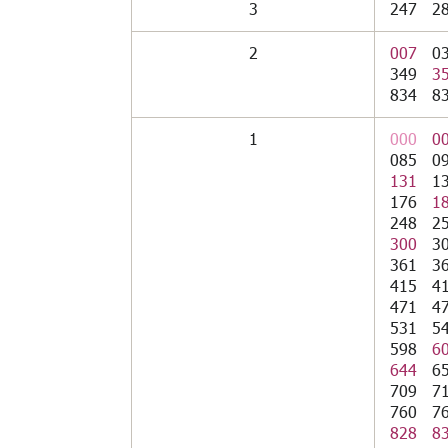
3
247
2
2
007
0
349
3
834
8
1
000
0
085
0
131
1
176
1
248
2
300
3
361
3
415
4
471
4
531
5
598
6
644
6
709
7
760
7
828
8