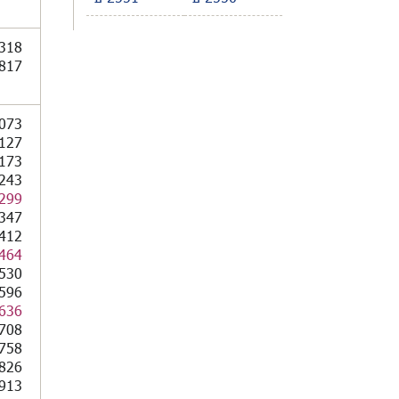
318
817
073
127
173
243
299
347
412
464
530
596
636
708
758
826
913