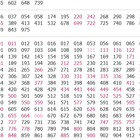
85
602
648
739
36
037
054
058
174
195
220
242
268
290
298
55
389
413
431
532
678
699
722
725
740
786
39
843
975
01
011
012
013
016
017
018
053
056
061
065
91
093
097
103
104
108
109
111
113
116
122
34
139
142
143
154
158
159
167
169
170
171
81
189
193
194
206
212
225
230
231
236
241
54
261
265
266
267
271
278
281
283
287
289
02
306
307
324
328
330
331
334
335
336
346
64
367
368
377
384
391
398
406
408
410
411
18
420
421
428
429
434
443
446
449
454
458
79
500
501
509
512
518
519
521
522
525
527
40
549
550
559
561
571
577
579
591
594
595
00
605
609
613
614
615
620
626
628
629
635
53
655
664
666
670
672
679
680
681
683
694
12
727
729
731
736
738
741
742
747
755
757
63
776
778
780
789
794
800
804
809
812
815
38
848
859
861
867
885
893
900
902
904
912