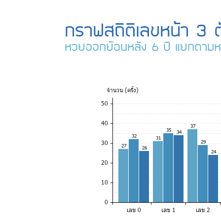
กราฟสถิติเลขหน้า 3 ต
หวยออกย้อนหลัง 6 ปี แยกตามห
จำ
นวน (ครั้ง)
50
40
37
35
34
32
31
30
29
27
26
24
20
10
0
เลข 0
เลข 1
เลข 2