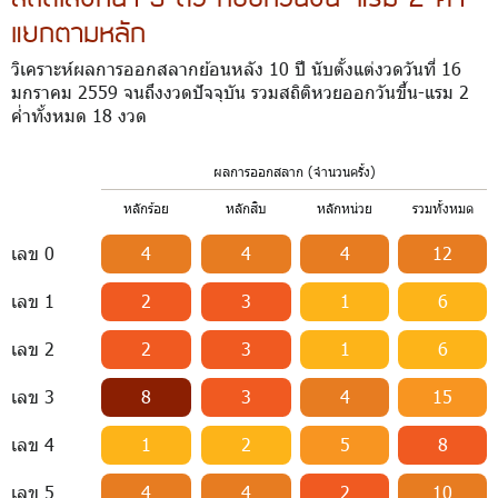
แยกตามหลัก
วิเคราะห์ผลการออกสลากย้อนหลัง 10 ปี นับตั้งแต่งวดวันที่ 16
มกราคม 2559 จนถึงงวดปัจจุบัน รวมสถิติหวยออกวันขึ้น-แรม 2
ค่ำทั้งหมด 18 งวด
ผลการออกสลาก (จำนวนครั้ง)
หลักร้อย
หลักสิบ
หลักหน่วย
รวมทั้งหมด
เลข 0
4
4
4
12
เลข 1
2
3
1
6
เลข 2
2
3
1
6
เลข 3
8
3
4
15
เลข 4
1
2
5
8
เลข 5
4
4
2
10