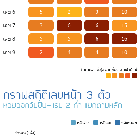
เลข 6
5
2
3
10
เลข 7
3
6
6
15
เลข 8
5
5
6
16
เลข 9
2
4
4
10
จำนวนน้อยที่สุด-มากที่สุด ตามลำดับสี
-
-
-
-
-
กราฟสถิติเลขหน้า 3 ตัว
หวยออกวันขึ้น-แรม 2 ค่ำ แยกตามหลัก
-
หลักร้อย
-
หลักสิบ
-
หลักหน่วย
จำ
นวน (ครั้ง)