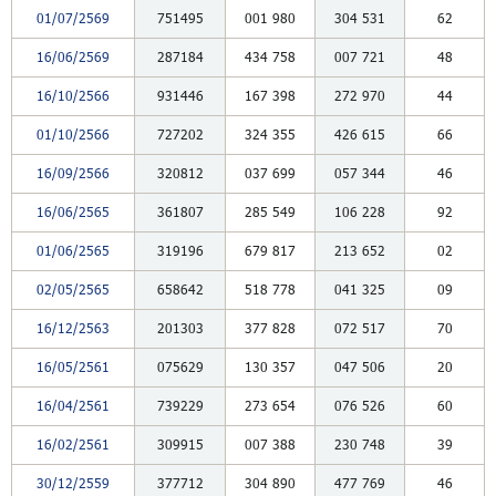
01/07/2569
751495
001
980
304
531
62
16/06/2569
287184
434
758
007
721
48
16/10/2566
931446
167
398
272
970
44
01/10/2566
727202
324
355
426
615
66
16/09/2566
320812
037
699
057
344
46
16/06/2565
361807
285
549
106
228
92
01/06/2565
319196
679
817
213
652
02
02/05/2565
658642
518
778
041
325
09
16/12/2563
201303
377
828
072
517
70
16/05/2561
075629
130
357
047
506
20
16/04/2561
739229
273
654
076
526
60
16/02/2561
309915
007
388
230
748
39
30/12/2559
377712
304
890
477
769
46