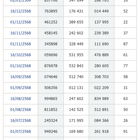
16/12/2568
763895
176
431
014
449
52
01/12/2568
461252
389
655
137
995
22
16/11/2568
458145
242
602
239
389
37
01/11/2568
345898
328
449
111
690
87
16/10/2568
059696
531
955
476
889
61
01/10/2568
876978
532
843
280
605
77
16/09/2568
074646
512
740
308
703
58
01/09/2568
506356
012
131
022
209
31
16/08/2568
994865
247
602
834
989
63
01/08/2568
811852
142
525
512
891
50
16/07/2568
245324
171
995
084
366
26
01/07/2568
949246
169
680
261
918
91