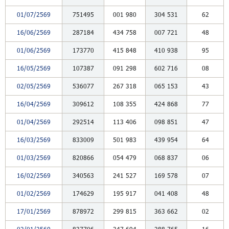
01/07/2569
751495
001
980
304
531
62
16/06/2569
287184
434
758
007
721
48
01/06/2569
173770
415
848
410
938
95
16/05/2569
107387
091
298
602
716
08
02/05/2569
536077
267
318
065
153
43
16/04/2569
309612
108
355
424
868
77
01/04/2569
292514
113
406
098
851
47
16/03/2569
833009
501
983
439
954
64
01/03/2569
820866
054
479
068
837
06
16/02/2569
340563
241
527
169
578
07
01/02/2569
174629
195
917
041
408
48
17/01/2569
878972
299
815
363
662
02
02/01/2569
837706
347
694
288
765
16