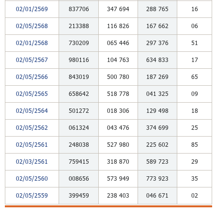
02/01/2569
837706
347
694
288
765
16
02/05/2568
213388
116
826
167
662
06
02/01/2568
730209
065
446
297
376
51
02/05/2567
980116
104
763
634
833
17
02/05/2566
843019
500
780
187
269
65
02/05/2565
658642
518
778
041
325
09
02/05/2564
501272
018
306
129
498
18
02/05/2562
061324
043
476
374
699
25
02/05/2561
248038
527
980
225
602
85
02/03/2561
759415
318
870
589
723
29
02/05/2560
008656
573
949
773
923
35
02/05/2559
399459
238
403
046
671
02