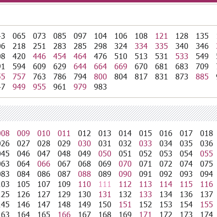
43
065
073
085
097
104
106
108
121
128
135
06
218
251
283
285
298
324
334
335
340
346
08
420
446
454
464
476
510
513
531
533
549
91
594
609
629
644
664
669
670
681
683
709
55
757
763
786
794
800
804
817
831
873
885
47
949
955
961
979
983
008
009
010
011
012
013
014
015
016
017
018
026
027
028
029
030
031
032
033
034
035
036
045
046
047
048
049
050
051
052
053
054
055
063
064
066
067
068
069
070
071
072
074
075
083
084
086
087
088
089
090
091
092
093
094
103
105
107
109
110
111
112
113
114
115
116
125
126
127
129
130
131
132
133
134
136
137
145
146
147
148
149
150
151
152
153
154
155
163
164
165
166
167
168
169
171
172
173
174