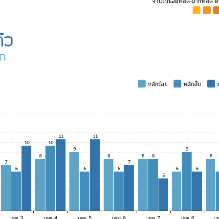
จำนวนน้อยที่สุด-มากที่สุด 
-
-
-
ัว
ัก
-
หลักร้อย
-
หลักสิบ
-
ห
11
11
10
10
9
9
8
8
8
8
8
7
7
6
6
6
6
6
5
เลข 3
เลข 4
เลข 5
เลข 6
เลข 7
เลข 8
เ