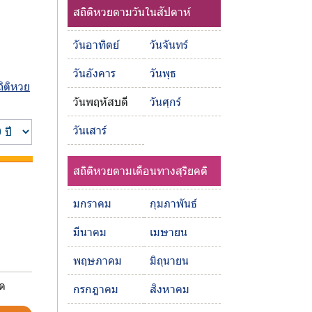
สถิติหวยตามวันในสัปดาห์
วันอาทิตย์
วันจันทร์
วันอังคาร
วันพุธ
ถิติหวย
วันพฤหัสบดี
วันศุกร์
วันเสาร์
สถิติหวยตามเดือนทางสุริยคติ
มกราคม
กุมภาพันธ์
มีนาคม
เมษายน
พฤษภาคม
มิถุนายน
มด
กรกฎาคม
สิงหาคม