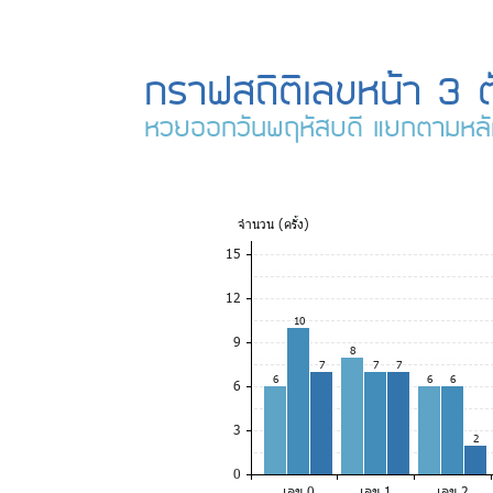
กราฟสถิติเลขหน้า 3 ต
หวยออกวันพฤหัสบดี แยกตามหล
จำ
นวน (ครั้ง)
15
12
10
9
8
7
7
7
6
6
6
6
3
2
0
เลข 0
เลข 1
เลข 2