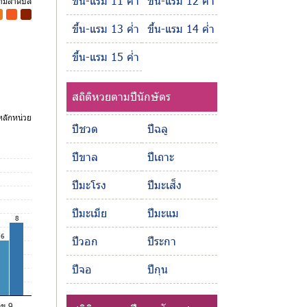
ขึ้น-แรม 11 ค่ำ
ขึ้น-แรม 12 ค่ำ
ตามลำดับสี
-
-
ขึ้น-แรม 13 ค่ำ
ขึ้น-แรม 14 ค่ำ
ขึ้น-แรม 15 ค่ำ
สถิติหวยตามปีนักษัตร
ลักหน่วย
ปีชวด
ปีฉลู
ปีขาล
ปีเถาะ
ปีมะโรง
ปีมะเส็ง
ปีมะเมีย
ปีมะแม
8
6
ปีวอก
ปีระกา
ปีจอ
ปีกุน
ลข 9