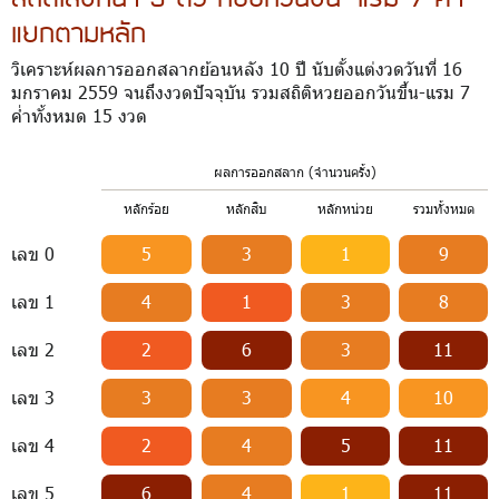
แยกตามหลัก
วิเคราะห์ผลการออกสลากย้อนหลัง 10 ปี นับตั้งแต่งวดวันที่ 16
มกราคม 2559 จนถึงงวดปัจจุบัน รวมสถิติหวยออกวันขึ้น-แรม 7
ค่ำทั้งหมด 15 งวด
ผลการออกสลาก (จำนวนครั้ง)
หลักร้อย
หลักสิบ
หลักหน่วย
รวมทั้งหมด
เลข 0
5
3
1
9
เลข 1
4
1
3
8
เลข 2
2
6
3
11
เลข 3
3
3
4
10
เลข 4
2
4
5
11
เลข 5
6
4
1
11