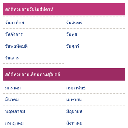
สถิติหวยตามวันในสัปดาห์
วันอาทิตย์
วันจันทร์
วันอังคาร
วันพุธ
วันพฤหัสบดี
วันศุกร์
วันเสาร์
สถิติหวยตามเดือนทางสุริยคติ
มกราคม
กุมภาพันธ์
มีนาคม
เมษายน
พฤษภาคม
มิถุนายน
กรกฎาคม
สิงหาคม