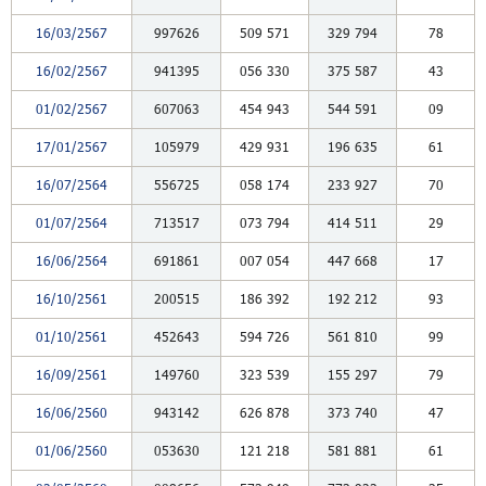
16/03/2567
997626
509
571
329
794
78
16/02/2567
941395
056
330
375
587
43
01/02/2567
607063
454
943
544
591
09
17/01/2567
105979
429
931
196
635
61
16/07/2564
556725
058
174
233
927
70
01/07/2564
713517
073
794
414
511
29
16/06/2564
691861
007
054
447
668
17
16/10/2561
200515
186
392
192
212
93
01/10/2561
452643
594
726
561
810
99
16/09/2561
149760
323
539
155
297
79
16/06/2560
943142
626
878
373
740
47
01/06/2560
053630
121
218
581
881
61