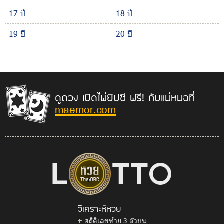
17 ปี
18 ปี
19 ปี
20 ปี
ดูดวง เปิดไพ่ยิปซี ฟรี! กับแม่หมอที่
maemor.com
วิเคราะห์หวย
สถิติเลขท้าย 3 ตัวบน