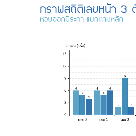
กราฟสถิติเลขหน้า 3 ต
หวยออกปีระกา แยกตามหลัก
จำ
นวน (ครั้ง)
15
12
9
9
6
6
6
6
5
5
4
3
2
2
0
เลข 0
เลข 1
เลข 2