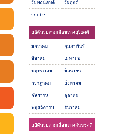
วันพฤหัสบดี
วันศุกร์
วันเสาร์
สถิติหวยตามเดือนทางสุริยคติ
มกราคม
กุมภาพันธ์
มีนาคม
เมษายน
พฤษภาคม
มิถุนายน
กรกฎาคม
สิงหาคม
กันยายน
ตุลาคม
พฤศจิกายน
ธันวาคม
สถิติหวยตามเดือนทางจันทรคติ