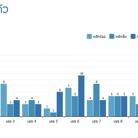
ัว
-
หลักร้อย
-
หลักสิบ
-
ห
10
8
8
7
6
5
5
5
5
5
4
4
4
4
3
3
3
2
1
เลข 3
เลข 4
เลข 5
เลข 6
เลข 7
เลข 8
เ