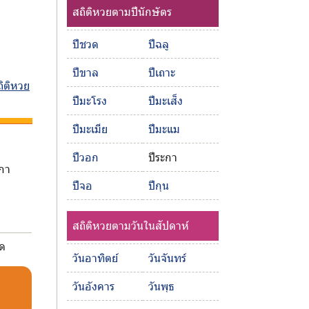
สถิติหวยตามปีนักษัตร
ปีชวด
ปีฉลู
ปีขาล
ปีเถาะ
ถิติหวย
ปีมะโรง
ปีมะเส็ง
ปีมะเมีย
ปีมะแม
ปีวอก
ปีระกา
ะกา
ปีจอ
ปีกุน
สถิติหวยตามวันในสัปดาห์
มด
วันอาทิตย์
วันจันทร์
วันอังคาร
วันพุธ