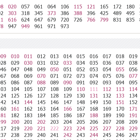
08
020
057
061
064
106
115
121
165
172
180
02
303
318
345
373
386
388
396
425
489
495
11
616
624
647
679
720
726
766
799
831
835
78
947
949
961
971
973
009
010
011
012
013
014
015
016
017
018
019
028
029
030
031
032
033
034
035
036
037
038
046
047
048
049
050
051
052
053
054
055
056
067
068
069
070
071
072
073
074
075
076
077
085
086
087
088
089
090
091
092
093
094
095
103
104
105
107
108
109
110
111
112
113
114
124
125
126
127
128
129
130
131
132
133
134
142
143
144
145
146
147
148
149
150
151
152
160
161
162
163
164
166
167
168
169
170
171
181
182
183
184
185
186
187
188
189
190
191
199
200
201
202
203
204
205
206
207
208
209
217
219
220
221
222
223
224
225
227
228
229
237
238
239
240
241
242
243
244
245
246
247