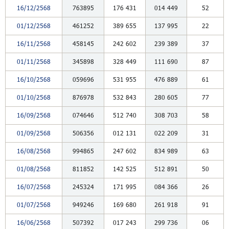
16/12/2568
763895
176
431
014
449
52
01/12/2568
461252
389
655
137
995
22
16/11/2568
458145
242
602
239
389
37
01/11/2568
345898
328
449
111
690
87
16/10/2568
059696
531
955
476
889
61
01/10/2568
876978
532
843
280
605
77
16/09/2568
074646
512
740
308
703
58
01/09/2568
506356
012
131
022
209
31
16/08/2568
994865
247
602
834
989
63
01/08/2568
811852
142
525
512
891
50
16/07/2568
245324
171
995
084
366
26
01/07/2568
949246
169
680
261
918
91
16/06/2568
507392
017
243
299
736
06