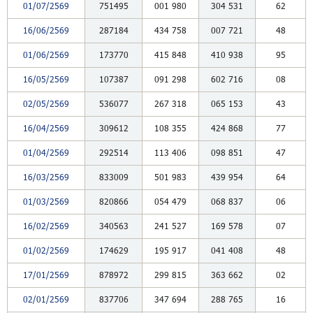
01/07/2569
751495
001
980
304
531
62
16/06/2569
287184
434
758
007
721
48
01/06/2569
173770
415
848
410
938
95
16/05/2569
107387
091
298
602
716
08
02/05/2569
536077
267
318
065
153
43
16/04/2569
309612
108
355
424
868
77
01/04/2569
292514
113
406
098
851
47
16/03/2569
833009
501
983
439
954
64
01/03/2569
820866
054
479
068
837
06
16/02/2569
340563
241
527
169
578
07
01/02/2569
174629
195
917
041
408
48
17/01/2569
878972
299
815
363
662
02
02/01/2569
837706
347
694
288
765
16