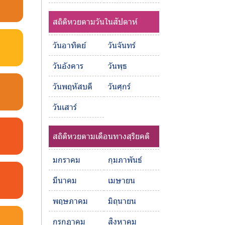
สถิติหวยตามวันในสัปดาห์
วันอาทิตย์
วันจันทร์
วันอังคาร
วันพุธ
วันพฤหัสบดี
วันศุกร์
วันเสาร์
สถิติหวยตามเดือนทางสุริยคติ
มกราคม
กุมภาพันธ์
มีนาคม
เมษายน
พฤษภาคม
มิถุนายน
กรกฎาคม
สิงหาคม