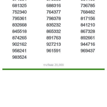
681325
688316
736785
752340
764377
768482
795361
798378
817156
832668
835232
841210
845518
865332
867328
874265
891763
892661
902162
927213
944716
958241
961591
969437
983524
รางวัลละ 20,000