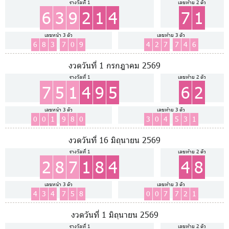
รางวัลที่ 1
เลขท้าย 2 ตัว
6
3
9
2
1
4
7
1
เลขหน้า 3 ตัว
เลขท้าย 3 ตัว
6
8
3
7
0
9
4
2
7
7
4
6
งวดวันที่ 1 กรกฎาคม 2569
รางวัลที่ 1
เลขท้าย 2 ตัว
7
5
1
4
9
5
6
2
เลขหน้า 3 ตัว
เลขท้าย 3 ตัว
0
0
1
9
8
0
3
0
4
5
3
1
งวดวันที่ 16 มิถุนายน 2569
รางวัลที่ 1
เลขท้าย 2 ตัว
2
8
7
1
8
4
4
8
เลขหน้า 3 ตัว
เลขท้าย 3 ตัว
4
3
4
7
5
8
0
0
7
7
2
1
งวดวันที่ 1 มิถุนายน 2569
รางวัลที่ 1
เลขท้าย 2 ตัว