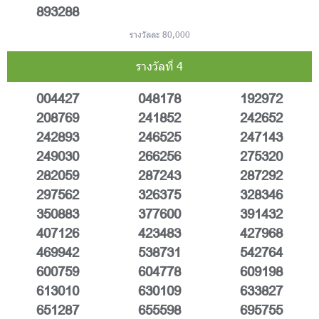
893288
รางวัลละ 80,000
รางวัลที่ 4
004427
048178
192972
208769
241852
242652
242893
246525
247143
249030
266256
275320
282059
287243
287292
297562
326375
328346
350883
377600
391432
407126
423483
427968
469942
538731
542764
600759
604778
609198
613010
630109
633827
651287
655598
695755