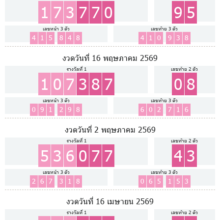
1
7
3
7
7
0
9
5
เลขหน้า 3 ตัว
เลขท้าย 3 ตัว
4
1
5
8
4
8
4
1
0
9
3
8
งวดวันที่ 16 พฤษภาคม 2569
รางวัลที่ 1
เลขท้าย 2 ตัว
1
0
7
3
8
7
0
8
เลขหน้า 3 ตัว
เลขท้าย 3 ตัว
0
9
1
2
9
8
6
0
2
7
1
6
งวดวันที่ 2 พฤษภาคม 2569
รางวัลที่ 1
เลขท้าย 2 ตัว
5
3
6
0
7
7
4
3
เลขหน้า 3 ตัว
เลขท้าย 3 ตัว
2
6
7
3
1
8
0
6
5
1
5
3
งวดวันที่ 16 เมษายน 2569
รางวัลที่ 1
เลขท้าย 2 ตัว